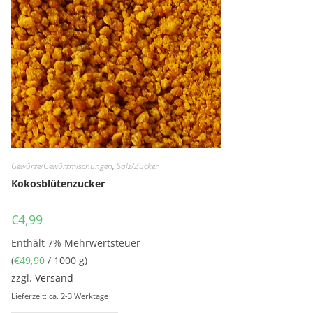
Gewürze/Gewürzmischungen
,
Salz/Zucker
Kokosblütenzucker
€
4,99
Enthält 7% Mehrwertsteuer
(
€
49,90
/ 1000 g)
zzgl.
Versand
Lieferzeit: ca. 2-3 Werktage