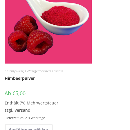
Fruchtpulver
,
Gefriergetrocknete Früchte
Himbeerpulver
Ab
€
5,00
Enthält 7% Mehrwertsteuer
zzgl.
Versand
Lieferzeit: ca. 2-3 Werktage
Dieses Produkt weist mehrere Variante
Ausführung wählen