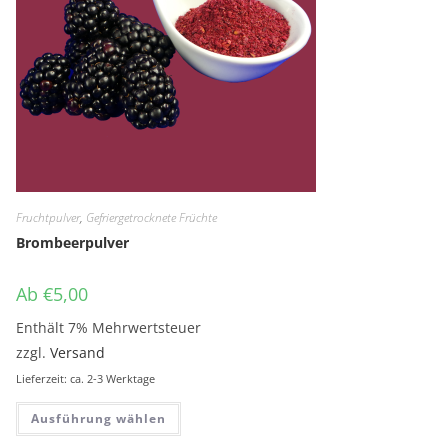
Fruchtpulver
,
Gefriergetrocknete Früchte
Brombeerpulver
Ab
€
5,00
Enthält 7% Mehrwertsteuer
zzgl.
Versand
Lieferzeit: ca. 2-3 Werktage
Dieses Produkt weist mehrere Variante
Ausführung wählen