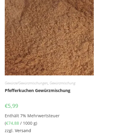
Gewürze/Gewürzmischungen
,
Gewürzmischung
Pfefferkuchen Gewürzmischung
€
5,99
Enthält 7% Mehrwertsteuer
(
€
74,88
/ 1000 g)
zzgl.
Versand