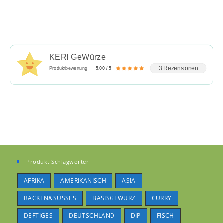
KERI GeWürze
3 Rezensionen
Produktbewertung
5.00 / 5
Produkt Schlagwörter
AFRIKA
AMERIKANISCH
ASIA
BACKEN&SÜSSES
BASISGEWÜRZ
CURRY
DEFTIGES
DEUTSCHLAND
DIP
FISCH