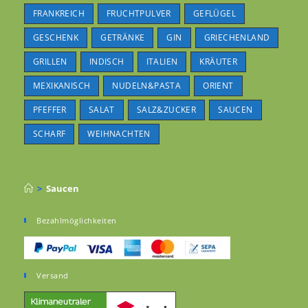
FRANKREICH
FRUCHTPULVER
GEFLÜGEL
GESCHENK
GETRÄNKE
GIN
GRIECHENLAND
GRILLEN
INDISCH
ITALIEN
KRÄUTER
MEXIKANISCH
NUDELN&PASTA
ORIENT
PFEFFER
SALAT
SALZ&ZUCKER
SAUCEN
SCHARF
WEIHNACHTEN
>
Saucen
Bezahlmöglichkeiten
Versand