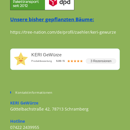
Unsere bisher gepflanzten Bäume:
https://tree-nation.com/de/profil/zaehler/keri-gewurze
KERI GeWürze
3 Rezensionen
Produktbewertung
5.00 / 5
Kontaktinformationen
KERI GeWürze
Göttelbachstraße 42, 78713 Schramberg
Opens in a new tab
Hotline
07422 2439955