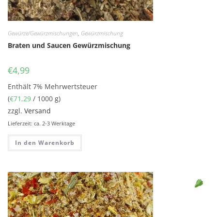
Gewürze/Gewürzmischungen
,
Gewürzmischung
Braten und Saucen Gewürzmischung
€
4,99
Enthält 7% Mehrwertsteuer
(
€
71,29
/ 1000 g)
zzgl.
Versand
Lieferzeit: ca. 2-3 Werktage
In den Warenkorb
Sell