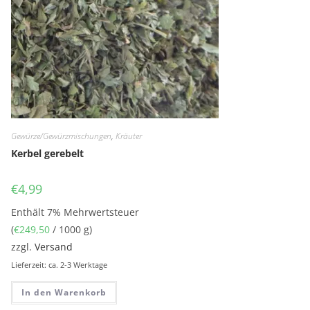
Gewürze/Gewürzmischungen
,
Kräuter
Kerbel gerebelt
€
4,99
Enthält 7% Mehrwertsteuer
(
€
249,50
/ 1000 g)
zzgl.
Versand
Lieferzeit: ca. 2-3 Werktage
In den Warenkorb