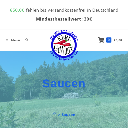
Inhalt
Zum Inhalt springen
springen
€
50,00
fehlen bis versandkostenfrei in Deutschland
Mindestbestellwert: 30€
0
Menü
€
0,00
Saucen
>
Saucen