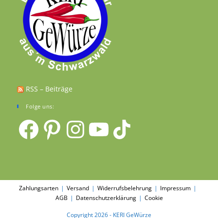
RSS – Beiträge
Folge uns:
Facebook
Pinterest
Instagram
YouTube
TikTok
Zahlungsarten
Versand
Widerrufsbelehrung
Impressum
AGB
Datenschutzerklärung
Cookie
Copyright 2026 - KERI GeWürze