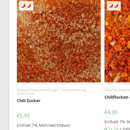
Gewürze/Gewürzmischungen
,
Gewürzmischung
,
Gewürze
,
Gewürz
Salz/Zucker
Chiliflocken 
Chili Zucker
€
4,99
€
5,99
Enthält 7% 
Enthält 7% Mehrwertsteuer
(
€
71,29
/ 100