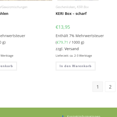
e/Gewürzmischungen
Geschenkideen
,
KERI Box
hlen
KERI Box – scharf
€
13,95
Mehrwertsteuer
Enthält 7% Mehrwertsteuer
0 g)
(
€
79,71
/ 1000 g)
d
zzgl.
Versand
-3 Werktage
Lieferzeit: ca. 2-3 Werktage
renkorb
In den Warenkorb
1
2
Kontaktinformationen