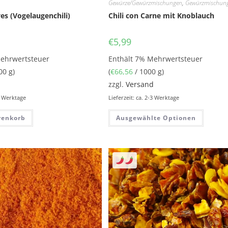
Gewürze/Gewürzmischungen
,
Gewürzmischun
yes (Vogelaugenchili)
Chili con Carne mit Knoblauch
€
5,99
Mehrwertsteuer
Enthält 7% Mehrwertsteuer
00 g)
(
€
66,56
/ 1000 g)
d
zzgl.
Versand
-3 Werktage
Lieferzeit: ca. 2-3 Werktage
renkorb
Ausgewählte Optionen