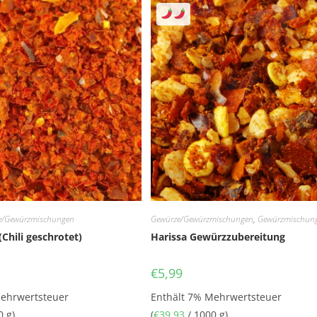
e/Gewürzmischungen
Gewürze/Gewürzmischungen
,
Gewürzmischun
(Chili geschrotet)
Harissa Gewürzzubereitung
€
5,99
Mehrwertsteuer
Enthält 7% Mehrwertsteuer
0 g)
(
€
39,93
/ 1000 g)