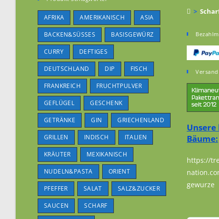
>
Schar
AFRIKA
AMERIKANISCH
ASIA
BACKEN&SÜSSES
BASISGEWÜRZ
Bezahlm
CURRY
DEFTIGES
DEUTSCHLAND
DIP
FISCH
Versand
FRANKREICH
FRUCHTPULVER
GEFLÜGEL
GESCHENK
GETRÄNKE
GIN
GRIECHENLAND
Unsere 
GRILLEN
INDISCH
ITALIEN
Bäume:
KRÄUTER
MEXIKANISCH
https://tr
NUDELN&PASTA
ORIENT
nation.co
gewurze
PFEFFER
SALAT
SALZ&ZUCKER
SAUCEN
SCHARF