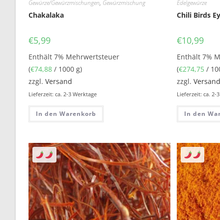
Gewürze/Gewürzmischungen
,
Gewürzmischung
Edelgewürze
Chakalaka
Chili Birds E
€
5,99
€
10,99
Enthält 7% Mehrwertsteuer
Enthält 7% 
(
€
74,88
/ 1000 g)
(
€
274,75
/ 10
zzgl.
Versand
zzgl.
Versan
Lieferzeit: ca. 2-3 Werktage
Lieferzeit: ca. 2
In den Warenkorb
In den Wa