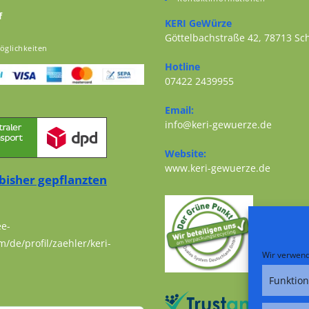
f
KERI GeWürze
Göttelbachstraße 42, 78713 S
öglichkeiten
Opens in a new tab
Hotline
07422 2439955
Opens in your application
Email:
Opens i
info@keri-gewuerze.de
Website:
Opens i
www.keri-gewuerze.de
bisher gepflanzten
ee-
m/de/profil/zaehler/keri-
Wir verwend
Funktion