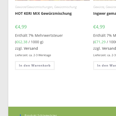
Gewürze/Gewürzmischungen
,
Gewürzmischung
Gewürze
,
Gewürz
HOT KERI MIX Gewürzmischung
Ingwer gema
€
4,99
€
4,99
Enthält 7% Mehrwertsteuer
Enthält 7% 
(
€
62,38
/ 1000 g)
(
€
71,29
/ 100
zzgl.
Versand
zzgl.
Versan
Lieferzeit: ca. 2-3 Werktage
Lieferzeit: ca. 2
In den Warenkorb
In den Wa
Produkt Schlagwörter