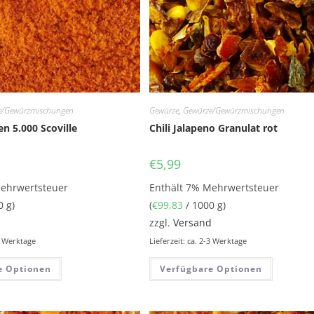
e/Gewürzmischungen
Gewürze
,
Gewürze/Gewürzmischungen
en 5.000 Scoville
Chili Jalapeno Granulat rot
€
5,99
Mehrwertsteuer
Enthält 7% Mehrwertsteuer
0 g)
(
€
99,83
/ 1000 g)
d
zzgl.
Versand
-3 Werktage
Lieferzeit: ca. 2-3 Werktage
e Optionen
Verfügbare Optionen