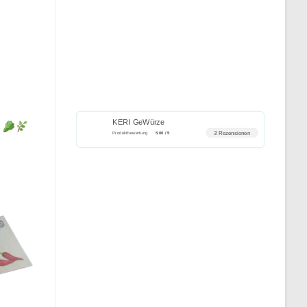
KERI GeWürze
Sellerie
Senf
3 Rezensionen
Produktbewertung
5.00 / 5