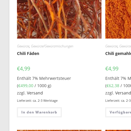
Gewürze
,
Gewürze/Gewürzmischungen
Gewürze
,
Gewürz
Chili Fäden
Chili gemahl
€
4,99
€
4,99
Enthält 7% Mehrwertsteuer
Enthält 7% 
(
€
499,00
/ 1000 g)
(
€
62,38
/ 100
zzgl.
Versand
zzgl.
Versan
Lieferzeit: ca. 2-3 Werktage
Lieferzeit: ca. 2
In den Warenkorb
Verfügbar