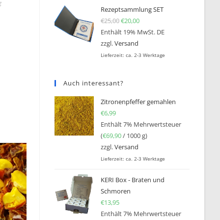
g
Rezeptsammlung SET
€
25,00
Ursprünglicher Preis war: €25
€
20,00
Aktueller Preis ist: €20,0
Enthält 19% MwSt. DE
zzgl.
Versand
Lieferzeit: ca. 2-3 Werktage
Auch interessant?
Zitronenpfeffer gemahlen
€
6,99
Enthält 7% Mehrwertsteuer
(
€
69,90
/ 1000 g)
zzgl.
Versand
Lieferzeit: ca. 2-3 Werktage
KERI Box - Braten und
Schmoren
€
13,95
Enthält 7% Mehrwertsteuer