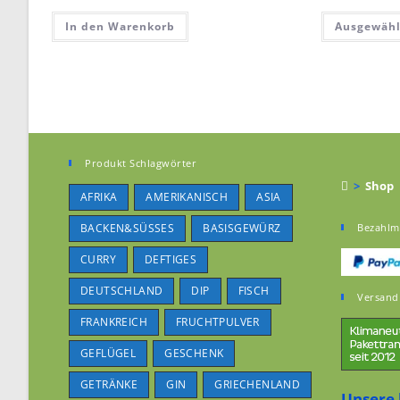
In den Warenkorb
Ausgewähl
Produkt Schlagwörter
>
Shop
AFRIKA
AMERIKANISCH
ASIA
BACKEN&SÜSSES
BASISGEWÜRZ
Bezahlm
CURRY
DEFTIGES
DEUTSCHLAND
DIP
FISCH
Versand
FRANKREICH
FRUCHTPULVER
GEFLÜGEL
GESCHENK
GETRÄNKE
GIN
GRIECHENLAND
Unsere 