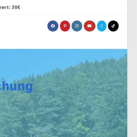
ert: 30€
chung