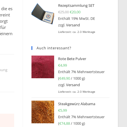
Rezeptsammlung SET
, die es
€
25,00
Ursprünglicher Preis war: €25
€
20,00
Aktueller Preis ist: €20,0
reint
Enthält 19% MwSt. DE
orgt
zzgl.
Versand
 für
Lieferzeit: ca. 2-3 Werktage
feinern
Auch interessant?
Rote Bete Pulver
€
4,99
hung
Enthält 7% Mehrwertsteuer
(
€
49,90
/ 1000 g)
zzgl.
Versand
Lieferzeit: ca. 2-3 Werktage
Steakgewürz Alabama
€
5,99
Enthält 7% Mehrwertsteuer
(
€
74,88
/ 1000 g)