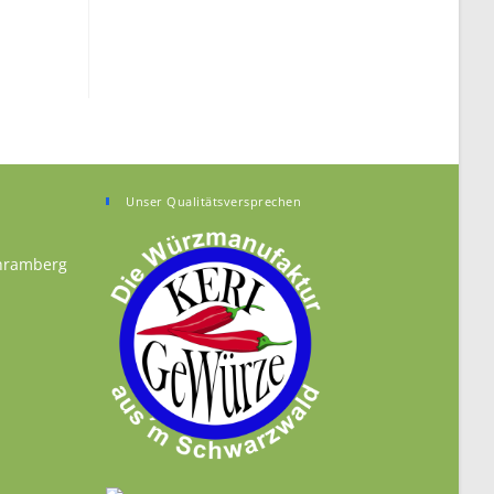
Unser Qualitätsversprechen
chramberg
n your application
n a new tab