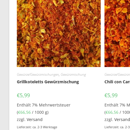
Gewürze/Gewürzmischungen
,
Gewürzmischung
Gewürze/Gewürz
Grillkoteletts Gewürzmischung
Chili con Ca
€
5,99
€
5,99
Enthält 7% Mehrwertsteuer
Enthält 7% 
(
€
66,56
/ 1000 g)
(
€
66,56
/ 100
zzgl.
Versand
zzgl.
Versan
Lieferzeit: ca. 2-3 Werktage
Lieferzeit: ca. 2