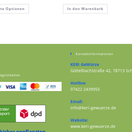
te Optionen
In den Warenkorb
Kontaktinformationen
KERI GeWürze
Göttelbachstraße 42, 78713 S
öglichkeiten
Opens in a new tab
Hotline
07422 2439955
Opens in your application
Email:
Opens i
info@keri-gewuerze.de
Website:
Opens i
www.keri-gewuerze.de
bisher gepflanzten