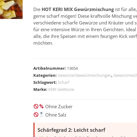
Die
HOT KERI MIX Gewürzmischung
ist für alle
gerne scharf mögen! Diese kraftvolle Mischung ve
verschiedene scharfe Gewürze und Kräuter und s
für eine intensive Würze in Ihren Gerichten. Ideal
alle, die ihre Speisen mit einem feurigen Kick ver
möchten.
A
l
Artikelnummer:
13654
t
Kategorien:
Gewürze/Gewürzmischungen
,
Gewürzmisc
e
Schlagwort:
Scharf
r
Marke:
KERI GeWürze
n
a
Ohne Zucker
t
Ohne Salz
i
v
Schärfegrad 2: Leicht scharf
e