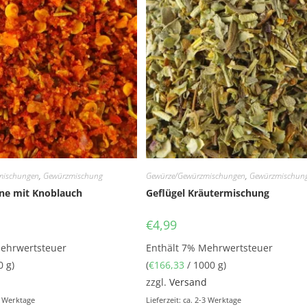
mischungen
,
Gewürzmischung
Gewürze/Gewürzmischungen
,
Gewürzmischun
rne mit Knoblauch
Geflügel Kräutermischung
€
4,99
Mehrwertsteuer
Enthält 7% Mehrwertsteuer
0 g)
(
€
166,33
/ 1000 g)
d
zzgl.
Versand
-3 Werktage
Lieferzeit: ca. 2-3 Werktage