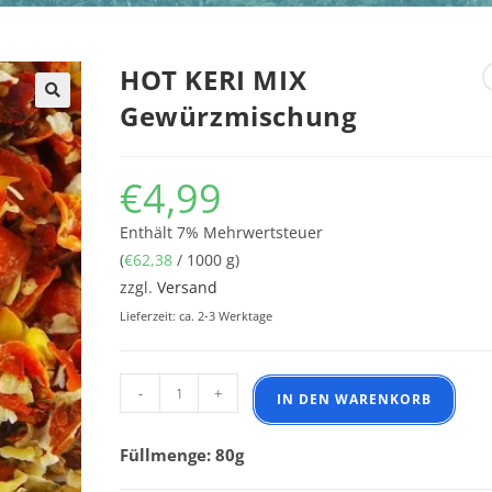
HOT KERI MIX
Gewürzmischung
€
4,99
Enthält 7% Mehrwertsteuer
(
€
62,38
/ 1000 g)
zzgl.
Versand
Lieferzeit: ca. 2-3 Werktage
HOT KERI MIX Gewürzmischung Menge
-
+
IN DEN WARENKORB
Füllmenge: 80g