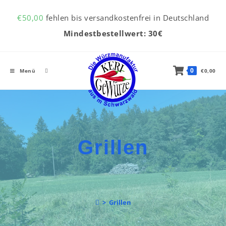
Inhalt
Zum Inhalt springen
springen
€
50,00
fehlen bis versandkostenfrei in Deutschland
Mindestbestellwert: 30€
0
Menü
€
0,00
Grillen
>
Grillen