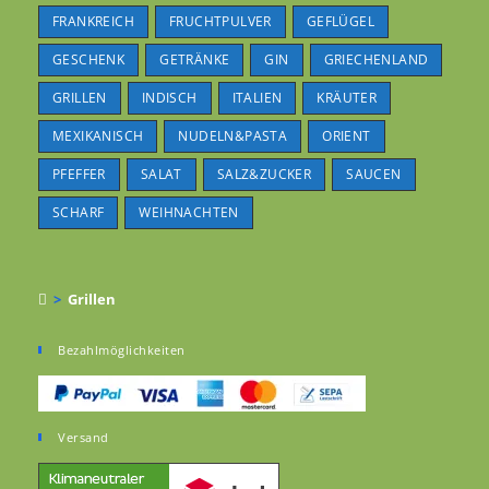
FRANKREICH
FRUCHTPULVER
GEFLÜGEL
GESCHENK
GETRÄNKE
GIN
GRIECHENLAND
GRILLEN
INDISCH
ITALIEN
KRÄUTER
MEXIKANISCH
NUDELN&PASTA
ORIENT
PFEFFER
SALAT
SALZ&ZUCKER
SAUCEN
SCHARF
WEIHNACHTEN
>
Grillen
Bezahlmöglichkeiten
Versand