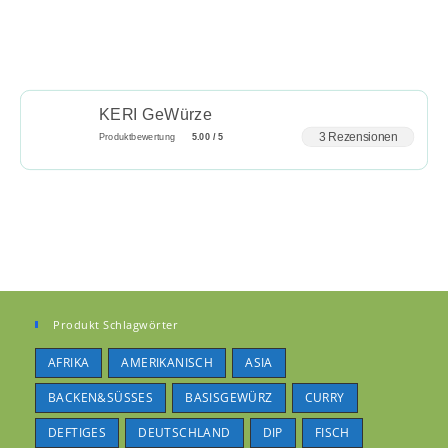
KERI GeWürze
3 Rezensionen
Produktbewertung
5.00 / 5
Produkt Schlagwörter
AFRIKA
AMERIKANISCH
ASIA
BACKEN&SÜSSES
BASISGEWÜRZ
CURRY
DEFTIGES
DEUTSCHLAND
DIP
FISCH