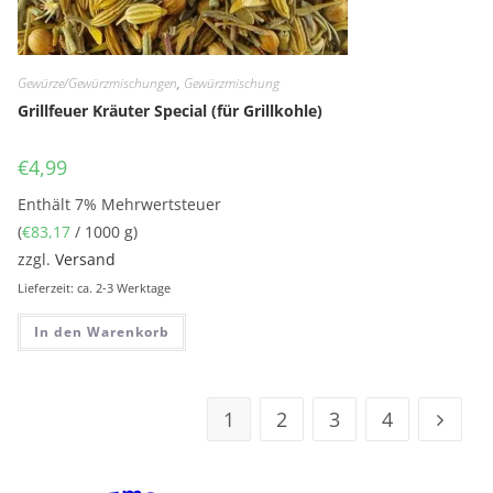
Gewürze/Gewürzmischungen
,
Gewürzmischung
Grillfeuer Kräuter Special (für Grillkohle)
€
4,99
Enthält 7% Mehrwertsteuer
(
€
83,17
/ 1000 g)
zzgl.
Versand
Lieferzeit: ca. 2-3 Werktage
In den Warenkorb
1
2
3
4