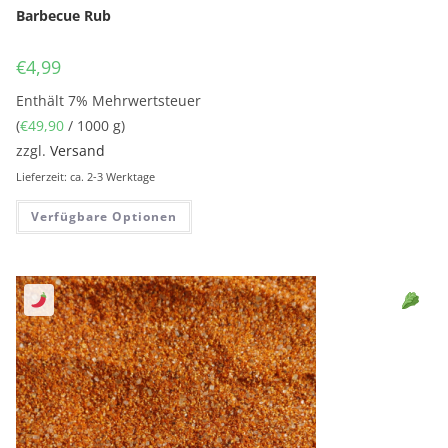
Barbecue Rub
€
4,99
Enthält 7% Mehrwertsteuer
(
€
49,90
/ 1000 g)
zzgl.
Versand
Lieferzeit: ca. 2-3 Werktage
Verfügbare Optionen
Sell