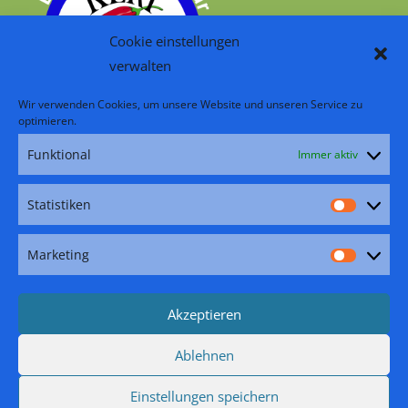
Cookie einstellungen
verwalten
Wir verwenden Cookies, um unsere Website und unseren Service zu
optimieren.
Funktional
Immer aktiv
RSS – Beiträge
Folge uns:
Statistiken
Statisti
Facebook
Pinterest
Instagram
YouTube
TikTok
Marketing
Marketi
Akzeptieren
Ablehnen
Zahlungsarten
Versand
Widerrufsbelehrung
Impressum
AGB
Datenschutzerklärung
Cookie
Einstellungen speichern
Copyright 2026 - KERI GeWürze