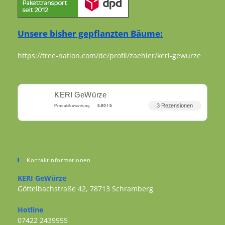
Unsere bisher gepflanzten Bäume:
https://tree-nation.com/de/profil/zaehler/keri-gewurze
KERI GeWürze
3 Rezensionen
Produktbewertung
5.00 / 5
Kontaktinformationen
KERI GeWürze
Göttelbachstraße 42, 78713 Schramberg
Opens in a new tab
Hotline
07422 2439955