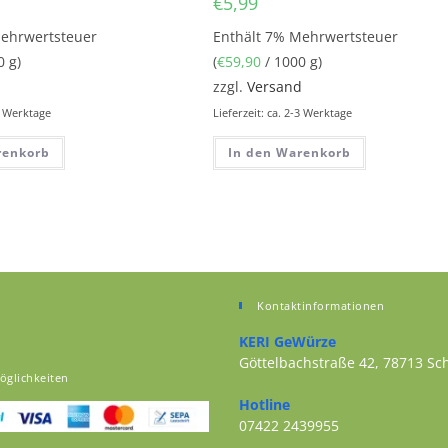
€
5,99
Mehrwertsteuer
Enthält 7% Mehrwertsteuer
0 g)
(
€
59,90
/ 1000 g)
d
zzgl.
Versand
-3 Werktage
Lieferzeit: ca. 2-3 Werktage
renkorb
In den Warenkorb
Kontaktinformationen
KERI GeWürze
Göttelbachstraße 42, 78713 S
öglichkeiten
Opens in a new tab
Hotline
07422 2439955
Opens in your application