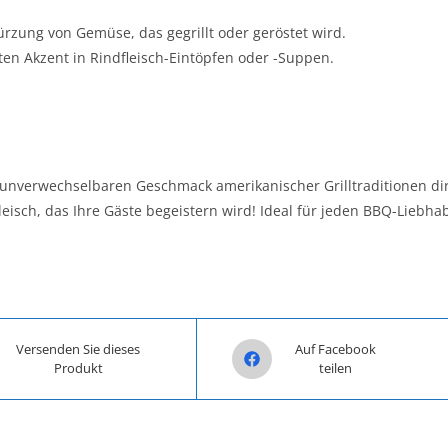
zung von Gemüse, das gegrillt oder geröstet wird.
en Akzent in Rindfleisch-Eintöpfen oder -Suppen.
unverwechselbaren Geschmack amerikanischer Grilltraditionen dir
eisch, das Ihre Gäste begeistern wird! Ideal für jeden BBQ-Liebha
n a new window
Opens in a new window
Versenden Sie dieses
Auf Facebook
Produkt
teilen