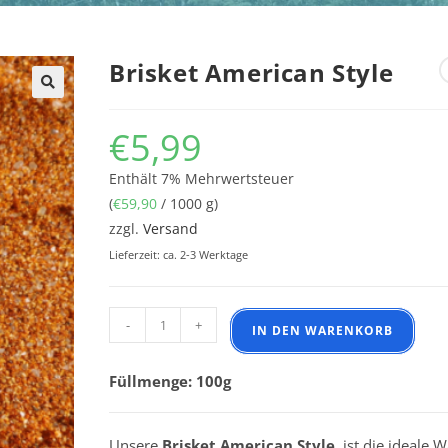
Brisket American Style
€
5,99
Enthält 7% Mehrwertsteuer
(
€
59,90
/ 1000 g)
zzgl.
Versand
Lieferzeit: ca. 2-3 Werktage
Brisket American Style Menge
-
+
IN DEN WARENKORB
Füllmenge: 100g
Unsere
Brisket American Style
ist die ideale W