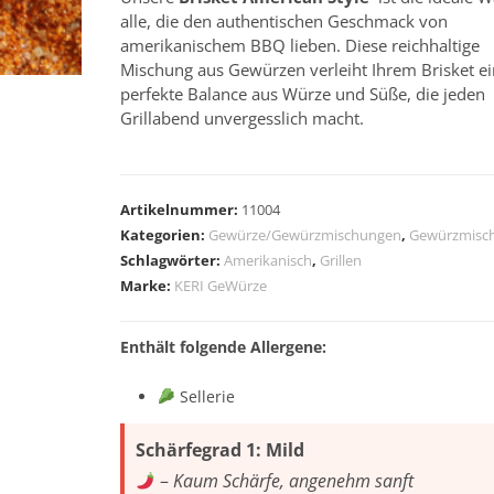
alle, die den authentischen Geschmack von
amerikanischem BBQ lieben. Diese reichhaltige
Mischung aus Gewürzen verleiht Ihrem Brisket e
perfekte Balance aus Würze und Süße, die jeden
Grillabend unvergesslich macht.
A
l
Artikelnummer:
11004
t
Kategorien:
Gewürze/Gewürzmischungen
,
Gewürzmisc
e
Schlagwörter:
Amerikanisch
,
Grillen
r
Marke:
KERI GeWürze
n
a
Enthält folgende Allergene:
t
i
Sellerie
v
e
Schärfegrad 1: Mild
:
–
Kaum Schärfe, angenehm sanft