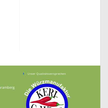
Unser Qualitätsversprechen
chramberg