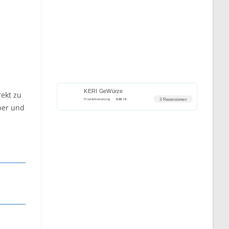
KERI GeWürze
ekt zu
3 Rezensionen
Produktbewertung
5.00 / 5
ber und