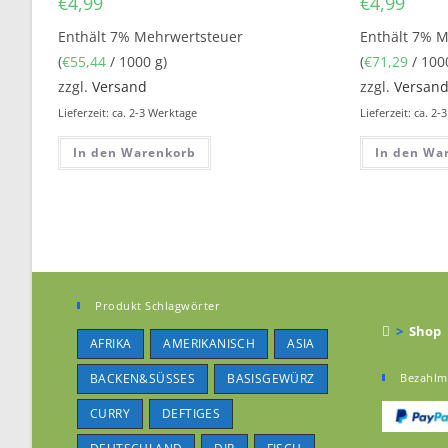
€
4,99
€
4,99
Enthält 7% Mehrwertsteuer
Enthält 7% 
(
€
55,44
/ 1000 g)
(
€
71,29
/ 100
zzgl.
Versand
zzgl.
Versan
Lieferzeit: ca. 2-3 Werktage
Lieferzeit: ca. 2
In den Warenkorb
In den Wa
Produkt Schlagwörter
>
Shop
AFRIKA
AMERIKANISCH
ASIA
BACKEN&SÜSSES
BASISGEWÜRZ
Bezahlm
CURRY
DEFTIGES