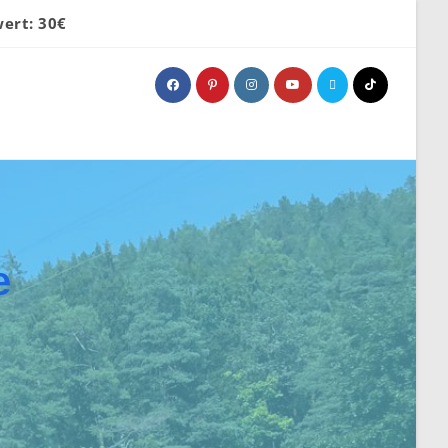
ert: 30€
e