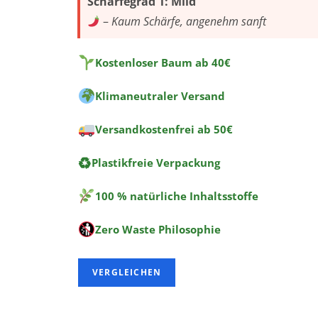
Schärfegrad 1: Mild
:
–
Kaum Schärfe, angenehm sanft
Kostenloser Baum ab 40€
Klimaneutraler Versand
Versandkostenfrei ab 50€
♻
Plastikfreie Verpackung
100 % natürliche Inhaltsstoffe
Zero Waste Philosophie
VERGLEICHEN