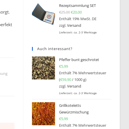
Rezeptsammlung SET
orgt.
€
25,00
Ursprünglicher Preis war: €25
€
20,00
Aktueller Preis ist: €20,0
Enthält 19% MwSt. DE
erfekt
zzgl.
Versand
Lieferzeit: ca. 2-3 Werktage
Auch interessant?
Pfeffer bunt geschrotet
€
5,99
Enthält 7% Mehrwertsteuer
hung
(
€
59,90
/ 1000 g)
zzgl.
Versand
Lieferzeit: ca. 2-3 Werktage
Grillkoteletts
Gewürzmischung
€
5,99
Enthält 7% Mehrwertsteuer