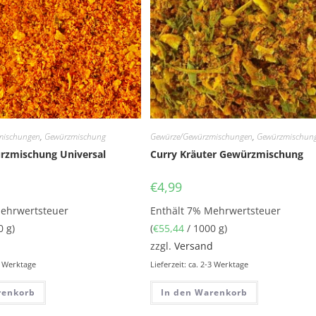
mischungen
,
Gewürzmischung
Gewürze/Gewürzmischungen
,
Gewürzmischun
rzmischung Universal
Curry Kräuter Gewürzmischung
€
4,99
Mehrwertsteuer
Enthält 7% Mehrwertsteuer
0 g)
(
€
55,44
/ 1000 g)
d
zzgl.
Versand
-3 Werktage
Lieferzeit: ca. 2-3 Werktage
renkorb
In den Warenkorb