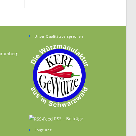
Unser Qualitätsversprechen
chramberg
n your application
n a new tab
RSS – Beiträge
Folge uns: