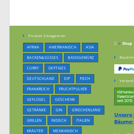
Produkt Schlagwörter
>
Shop
AFRIKA
AMERIKANISCH
ASIA
BACKEN&SÜSSES
BASISGEWÜRZ
Bezahlm
CURRY
DEFTIGES
DEUTSCHLAND
DIP
FISCH
Versand
FRANKREICH
FRUCHTPULVER
GEFLÜGEL
GESCHENK
GETRÄNKE
GIN
GRIECHENLAND
Unsere 
GRILLEN
INDISCH
ITALIEN
Bäume:
KRÄUTER
MEXIKANISCH