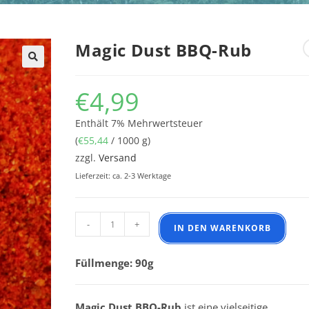
Magic Dust BBQ-Rub
€
4,99
Enthält 7% Mehrwertsteuer
(
€
55,44
/ 1000 g)
zzgl.
Versand
Lieferzeit: ca. 2-3 Werktage
Magic Dust BBQ-Rub Menge
-
+
IN DEN WARENKORB
Füllmenge: 90g
Magic Dust BBQ-Rub
ist eine vielseitige