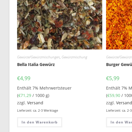
Gewürze/Gewürzmischungen
,
Gewürzmischung
Gewürze/Gewürz
Bella Italia Gewürz
Burger Gewü
€
4,99
€
5,99
Enthält 7% Mehrwertsteuer
Enthält 7% 
(
€
71,29
/ 1000 g)
(
€
59,90
/ 100
zzgl.
Versand
zzgl.
Versan
Lieferzeit: ca. 2-3 Werktage
Lieferzeit: ca. 2
In den Warenkorb
In den Wa