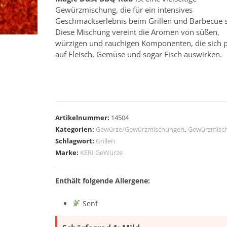
Gewürzmischung, die für ein intensives
Geschmackserlebnis beim Grillen und Barbecue s
Diese Mischung vereint die Aromen von süßen,
würzigen und rauchigen Komponenten, die sich p
auf Fleisch, Gemüse und sogar Fisch auswirken.
A
l
Artikelnummer:
14504
t
Kategorien:
Gewürze/Gewürzmischungen
,
Gewürzmisc
e
Schlagwort:
Grillen
r
Marke:
KERI GeWürze
n
a
Enthält folgende Allergene:
t
i
Senf
v
e