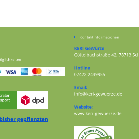
Kontaktinformationen
KERI GeWürze
Göttelbachstraße 42, 78713 S
öglichkeiten
Opens in a new tab
Hotline
07422 2439955
Opens in your application
Email:
Opens i
info@keri-gewuerze.de
Website:
Opens i
www.keri-gewuerze.de
bisher gepflanzten