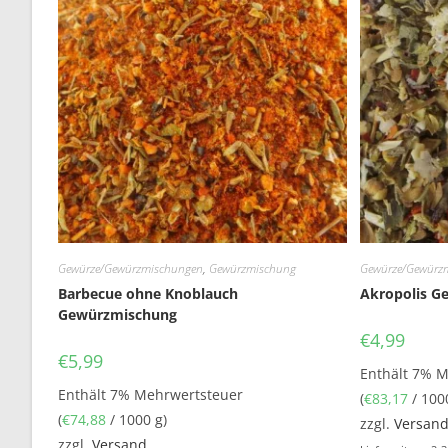
Gewürze/Gewürzmischungen
,
Gewürzmischung
Gewürze/Gewürz
Barbecue ohne Knoblauch
Akropolis G
Gewürzmischung
€
4,99
€
5,99
Enthält 7% 
Enthält 7% Mehrwertsteuer
(
€
83,17
/ 100
(
€
74,88
/ 1000 g)
zzgl.
Versan
zzgl.
Versand