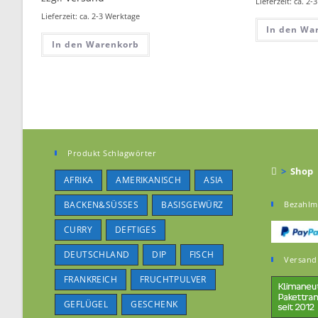
Lieferzeit: ca. 2
Lieferzeit: ca. 2-3 Werktage
In den Wa
In den Warenkorb
Produkt Schlagwörter
>
Shop
AFRIKA
AMERIKANISCH
ASIA
BACKEN&SÜSSES
BASISGEWÜRZ
Bezahlm
CURRY
DEFTIGES
DEUTSCHLAND
DIP
FISCH
Versand
FRANKREICH
FRUCHTPULVER
GEFLÜGEL
GESCHENK