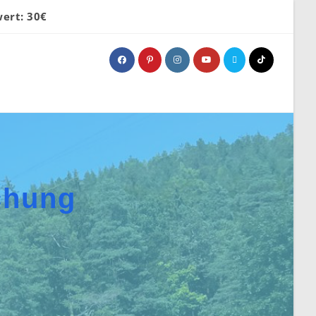
ert: 30€
chung