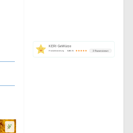
KERI GeWürze
3 Rezensionen
Produktbewertung
5.00 / 5
Senf