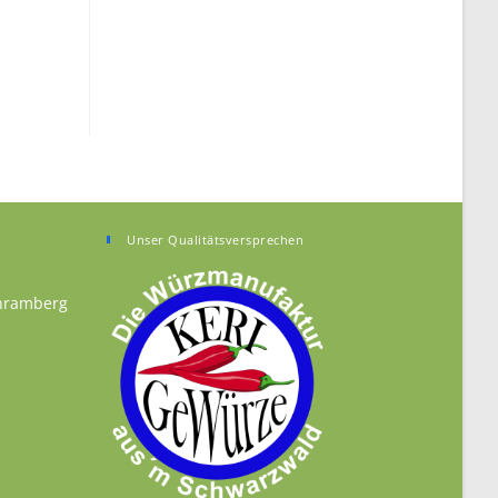
Unser Qualitätsversprechen
chramberg
n your application