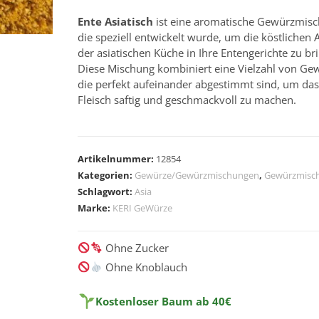
Ente Asiatisch
ist eine aromatische Gewürzmisc
die speziell entwickelt wurde, um die köstlichen
der asiatischen Küche in Ihre Entengerichte zu br
Diese Mischung kombiniert eine Vielzahl von Ge
die perfekt aufeinander abgestimmt sind, um da
Fleisch saftig und geschmackvoll zu machen.
A
l
Artikelnummer:
12854
t
Kategorien:
Gewürze/Gewürzmischungen
,
Gewürzmisc
e
Schlagwort:
Asia
r
Marke:
KERI GeWürze
n
a
Ohne Zucker
t
Ohne Knoblauch
i
v
Kostenloser Baum ab 40€
e