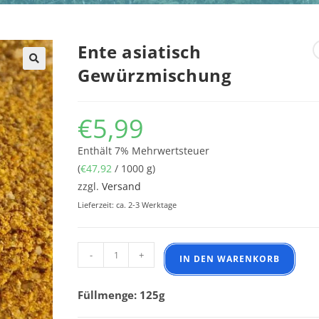
Ente asiatisch
Gewürzmischung
€
5,99
Enthält 7% Mehrwertsteuer
(
€
47,92
/ 1000 g)
zzgl.
Versand
Lieferzeit: ca. 2-3 Werktage
Ente asiatisch Gewürzmischung Menge
-
+
IN DEN WARENKORB
Füllmenge: 125g