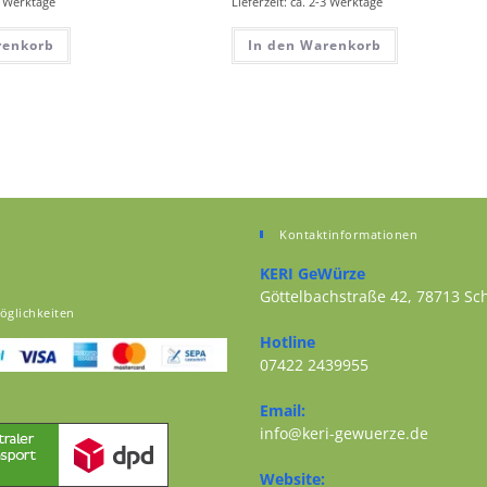
-3 Werktage
Lieferzeit: ca. 2-3 Werktage
renkorb
In den Warenkorb
Kontaktinformationen
KERI GeWürze
Göttelbachstraße 42, 78713 S
öglichkeiten
Opens in a new tab
Hotline
07422 2439955
Opens in your application
Email:
Opens i
info@keri-gewuerze.de
Website: