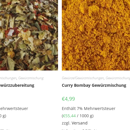
mischungen
,
Gewürzmischung
Gewürze/Gewürzmischungen
,
Gewürzmischun
ewürzzubereitung
Curry Bombay Gewürzmischung
€
4,99
Mehrwertsteuer
Enthält 7% Mehrwertsteuer
0 g)
(
€
55,44
/ 1000 g)
d
zzgl.
Versand