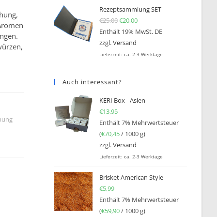
Rezeptsammlung SET
hung,
€
25,00
Ursprünglicher Preis war: €25
€
20,00
Aktueller Preis ist: €20,0
 Aromen
Enthält 19% MwSt. DE
ingen.
zzgl.
Versand
würzen,
Lieferzeit: ca. 2-3 Werktage
s
Auch interessant?
KERI Box - Asien
€
13,95
hung
Enthält 7% Mehrwertsteuer
(
€
70,45
/ 1000 g)
zzgl.
Versand
Lieferzeit: ca. 2-3 Werktage
Brisket American Style
€
5,99
Enthält 7% Mehrwertsteuer
(
€
59,90
/ 1000 g)