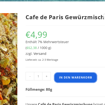
Cafe de Paris Gewürzmisc
€
4,99
Enthält 7% Mehrwertsteuer
(
€
62,38
/ 1000 g)
zzgl.
Versand
Lieferzeit: ca. 2-3 Werktage
Cafe de Paris Gewürzmischung Menge
-
+
IN DEN WARENKORB
Füllmenge: 80g
Unsere
Café de Paris Gewürzmischung
bringt 