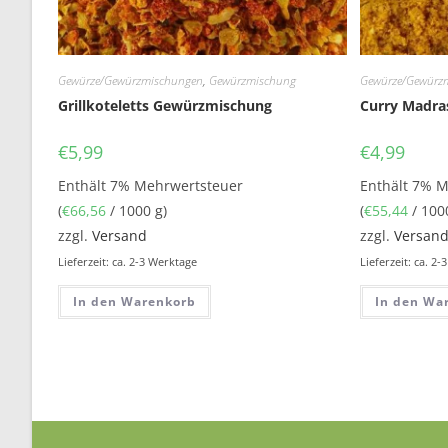
Gewürze/Gewürzmischungen
,
Gewürzmischung
Gewürze/Gewürz
Grillkoteletts Gewürzmischung
Curry Madra
€
5,99
€
4,99
Enthält 7% Mehrwertsteuer
Enthält 7% 
(
€
66,56
/ 1000 g)
(
€
55,44
/ 100
zzgl.
Versand
zzgl.
Versan
Lieferzeit: ca. 2-3 Werktage
Lieferzeit: ca. 2
In den Warenkorb
In den Wa