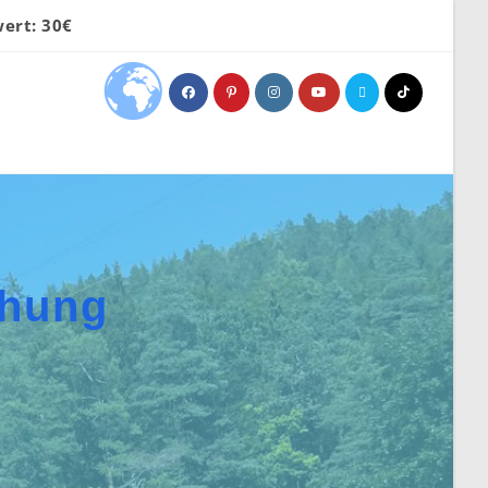
ert: 30€
chung