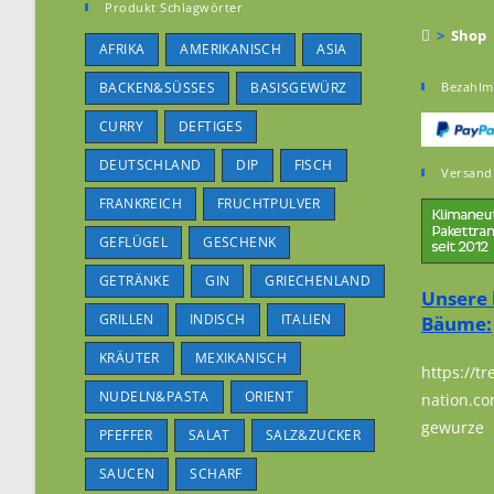
Produkt Schlagwörter
>
Shop
AFRIKA
AMERIKANISCH
ASIA
BACKEN&SÜSSES
BASISGEWÜRZ
Bezahlm
CURRY
DEFTIGES
DEUTSCHLAND
DIP
FISCH
Versand
FRANKREICH
FRUCHTPULVER
GEFLÜGEL
GESCHENK
GETRÄNKE
GIN
GRIECHENLAND
Unsere 
GRILLEN
INDISCH
ITALIEN
Bäume:
KRÄUTER
MEXIKANISCH
https://tr
NUDELN&PASTA
ORIENT
nation.co
gewurze
PFEFFER
SALAT
SALZ&ZUCKER
SAUCEN
SCHARF