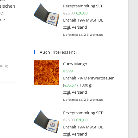
sischen
Rezeptsammlung SET
se
€
25,00
Ursprünglicher Preis war: €25
€
20,00
Aktueller Preis ist: €20,0
ine
Enthält 19% MwSt. DE
zzgl.
Versand
Lieferzeit: ca. 2-3 Werktage
Auch interessant?
Curry Mango
hung
€
5,99
Enthält 7% Mehrwertsteuer
(
€
85,57
/ 1000 g)
zzgl.
Versand
Lieferzeit: ca. 2-3 Werktage
Rezeptsammlung SET
€
25,00
Ursprünglicher Preis war: €25
€
20,00
Aktueller Preis ist: €20,0
Enthält 19% MwSt. DE
zzgl.
Versand