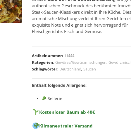
authentischen Geschmack des berühmten franzö
Steak-Saucen-Klassikers direkt in Ihre Küche. Die
aromatische Mischung verleiht Ihren Gerichten e
exquisite Note und eignet sich hervorragend für
Fleischgerichte, Fisch und Gemüse.
A
l
Artikelnummer:
11444
t
Kategorien:
Gewürze/Gewürzmischungen
,
Gewürzmisc
e
Schlagwörter:
Deutschland
,
Saucen
r
n
Enthält folgende Allergene:
a
t
Sellerie
i
v
Kostenloser Baum ab 40€
e
:
Klimaneutraler Versand