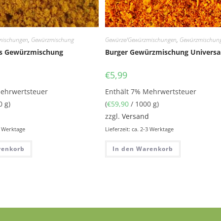
mischungen
,
Gewürzmischung
Gewürze/Gewürzmischungen
,
Gewürzmischun
s Gewürzmischung
Burger Gewürzmischung Universa
€
5,99
Mehrwertsteuer
Enthält 7% Mehrwertsteuer
0 g)
(
€
59,90
/ 1000 g)
d
zzgl.
Versand
-3 Werktage
Lieferzeit: ca. 2-3 Werktage
renkorb
In den Warenkorb