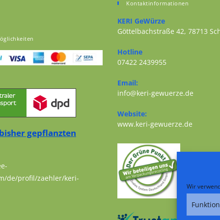
Kontaktinformationen
KERI GeWürze
Göttelbachstraße 42, 78713 S
öglichkeiten
Opens in a new tab
Hotline
07422 2439955
Opens in your application
Email:
Opens i
info@keri-gewuerze.de
Website:
Opens i
www.keri-gewuerze.de
bisher gepflanzten
ee-
m/de/profil/zaehler/keri-
Wir verwend
Funktion