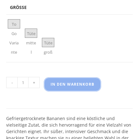
GRÖSSE
To
Go
Tüte
Varia
mitte
Tüte
nte
l
groß
Bananenscheiben Menge
-
+
IN DEN WARENKORB
Gefriergetrocknete Bananen sind eine köstliche und
vielseitige Zutat, die sich hervorragend für eine Vielzahl von
Gerichten eignet. Ihr süßer, intensiver Geschmack und die
knackige Textur machen sie zu einer beliebten Wahl in der