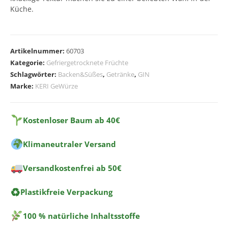
Küche.
A
l
Artikelnummer:
60703
t
Kategorie:
Gefriergetrocknete Früchte
e
Schlagwörter:
Backen&Süßes
,
Getränke
,
GIN
r
Marke:
KERI GeWürze
n
a
t
Kostenloser Baum ab 40€
i
Klimaneutraler Versand
v
e
Versandkostenfrei ab 50€
:
♻
Plastikfreie Verpackung
100 % natürliche Inhaltsstoffe