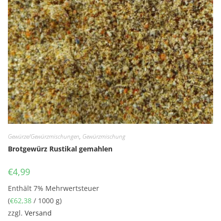
Gewürze/Gewürzmischungen
,
Gewürzmischung
Brotgewürz Rustikal gemahlen
€
4,99
Enthält 7% Mehrwertsteuer
(
€
62,38
/ 1000 g)
zzgl.
Versand