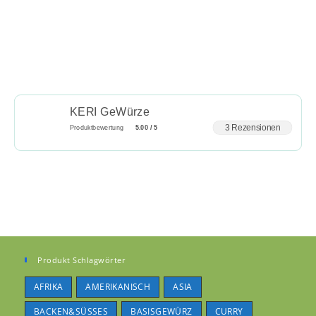
KERI GeWürze
3 Rezensionen
Produktbewertung
5.00 / 5
Produkt Schlagwörter
AFRIKA
AMERIKANISCH
ASIA
BACKEN&SÜSSES
BASISGEWÜRZ
CURRY