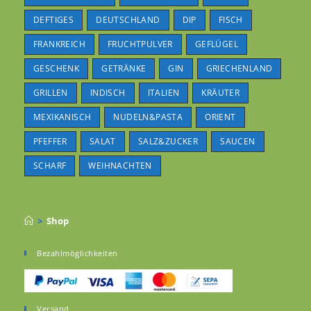
DEFTIGES
DEUTSCHLAND
DIP
FISCH
FRANKREICH
FRUCHTPULVER
GEFLÜGEL
GESCHENK
GETRÄNKE
GIN
GRIECHENLAND
GRILLEN
INDISCH
ITALIEN
KRÄUTER
MEXIKANISCH
NUDELN&PASTA
ORIENT
PFEFFER
SALAT
SALZ&ZUCKER
SAUCEN
SCHARF
WEIHNACHTEN
>
Shop
Bezahlmöglichkeiten
Versand