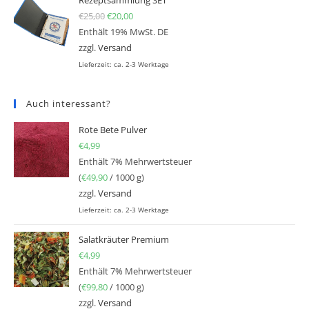
€
25,00
Ursprünglicher Preis war: €25,00
€
20,00
Aktueller Preis ist: €20,00.
Enthält 19% MwSt. DE
zzgl.
Versand
Lieferzeit: ca. 2-3 Werktage
Auch interessant?
Rote Bete Pulver
€
4,99
Enthält 7% Mehrwertsteuer
(
€
49,90
/ 1000 g)
zzgl.
Versand
Lieferzeit: ca. 2-3 Werktage
Salatkräuter Premium
€
4,99
Enthält 7% Mehrwertsteuer
(
€
99,80
/ 1000 g)
zzgl.
Versand