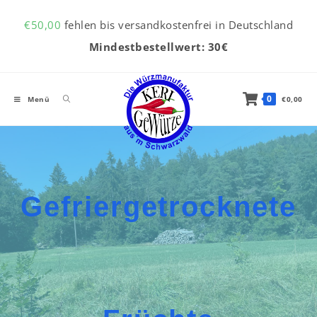
Inhalt
Zum Inhalt springen
springen
€
50,00
fehlen bis versandkostenfrei in Deutschland
Mindestbestellwert: 30€
0
Menü
€
0,00
Gefriergetrocknete