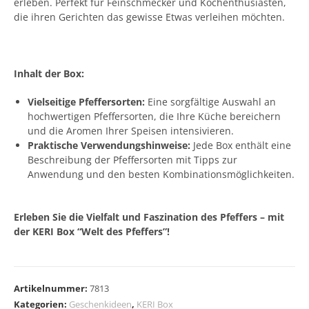
erleben. Perfekt für Feinschmecker und Kochenthusiasten,
die ihren Gerichten das gewisse Etwas verleihen möchten.
Inhalt der Box:
Vielseitige Pfeffersorten:
Eine sorgfältige Auswahl an
hochwertigen Pfeffersorten, die Ihre Küche bereichern
und die Aromen Ihrer Speisen intensivieren.
Praktische Verwendungshinweise:
Jede Box enthält eine
Beschreibung der Pfeffersorten mit Tipps zur
Anwendung und den besten Kombinationsmöglichkeiten.
Erleben Sie die Vielfalt und Faszination des Pfeffers – mit
der KERI Box “Welt des Pfeffers”!
A
l
Artikelnummer:
7813
t
Kategorien:
Geschenkideen
,
KERI Box