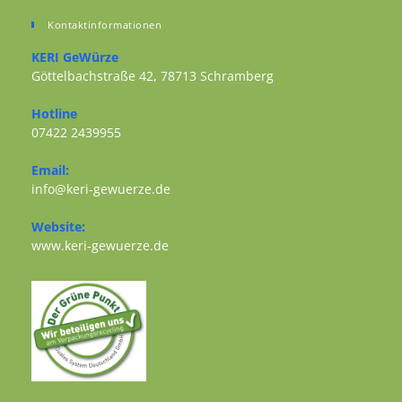
Kontaktinformationen
KERI GeWürze
Göttelbachstraße 42, 78713 Schramberg
Opens in a new tab
Hotline
07422 2439955
Opens in your application
Email:
Opens in your application
info@keri-gewuerze.de
Website:
Opens in a new tab
www.keri-gewuerze.de