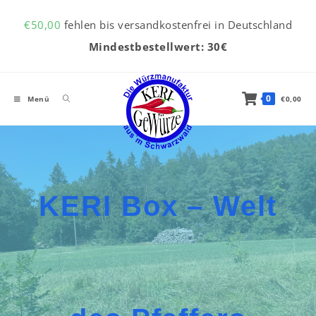
Inhalt
Zum Inhalt springen
springen
€
50,00
fehlen bis versandkostenfrei in Deutschland
Mindestbestellwert: 30€
0
Menü
€
0,00
KERI Box – Welt