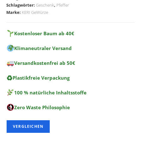
e
Schlagwörter:
Geschenk
,
Pfeffer
r
Marke:
KERI GeWürze
n
a
t
Kostenloser Baum ab 40€
i
Klimaneutraler Versand
v
e
Versandkostenfrei ab 50€
:
♻
Plastikfreie Verpackung
100 % natürliche Inhaltsstoffe
Zero Waste Philosophie
VERGLEICHEN