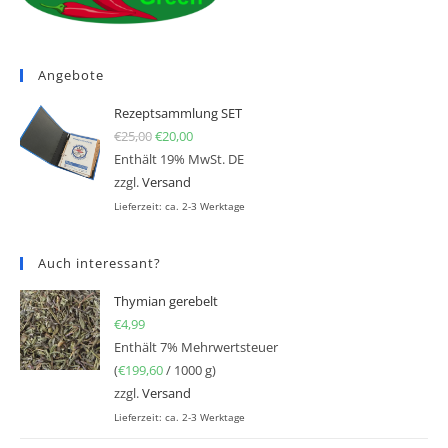
Angebote
Rezeptsammlung SET
€
25,00
Ursprünglicher Preis war: €25,00
€
20,00
Aktueller Preis ist: €20,00.
Enthält 19% MwSt. DE
zzgl.
Versand
Lieferzeit: ca. 2-3 Werktage
Auch interessant?
Thymian gerebelt
€
4,99
Enthält 7% Mehrwertsteuer
(
€
199,60
/ 1000 g)
zzgl.
Versand
Lieferzeit: ca. 2-3 Werktage