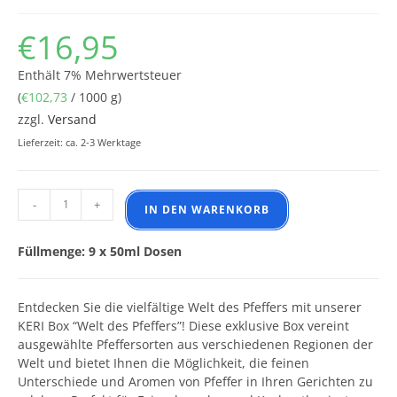
€
16,95
Enthält 7% Mehrwertsteuer
(
€
102,73
/ 1000 g)
zzgl.
Versand
Lieferzeit: ca. 2-3 Werktage
KERI Box - Welt des Pfeffers Menge
-
+
IN DEN WARENKORB
Füllmenge: 9 x 50ml Dosen
Entdecken Sie die vielfältige Welt des Pfeffers mit unserer
KERI Box “Welt des Pfeffers”! Diese exklusive Box vereint
ausgewählte Pfeffersorten aus verschiedenen Regionen der
Welt und bietet Ihnen die Möglichkeit, die feinen
Unterschiede und Aromen von Pfeffer in Ihren Gerichten zu