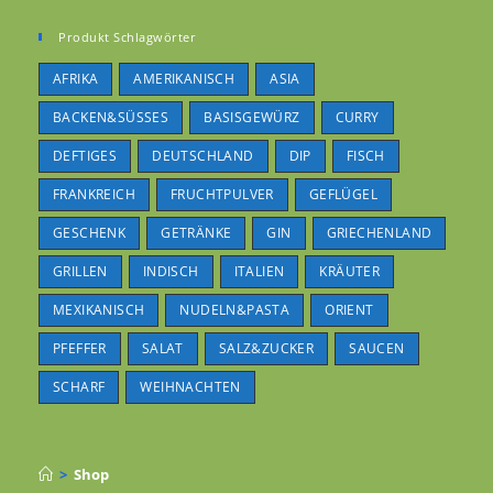
Produkt Schlagwörter
AFRIKA
AMERIKANISCH
ASIA
BACKEN&SÜSSES
BASISGEWÜRZ
CURRY
DEFTIGES
DEUTSCHLAND
DIP
FISCH
FRANKREICH
FRUCHTPULVER
GEFLÜGEL
GESCHENK
GETRÄNKE
GIN
GRIECHENLAND
GRILLEN
INDISCH
ITALIEN
KRÄUTER
MEXIKANISCH
NUDELN&PASTA
ORIENT
PFEFFER
SALAT
SALZ&ZUCKER
SAUCEN
SCHARF
WEIHNACHTEN
>
Shop