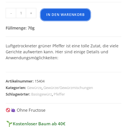
Pfeffer grün ganz luftgetrocknet Menge
-
+
IN DEN WARENKORB
Füllmenge: 70g
Luftgetrockneter grüner Pfeffer ist eine tolle Zutat, die viele
Gerichte aufwerten kann. Hier sind einige Details und
Anwendungsmöglichkeiten:
A
l
Artikelnummer:
15404
t
Kategorien:
Gewürze
,
Gewürze/Gewürzmischungen
e
Schlagwörter:
Basisgewürz
,
Pfeffer
r
n
Ohne Fructose
a
t
Kostenloser Baum ab 40€
i