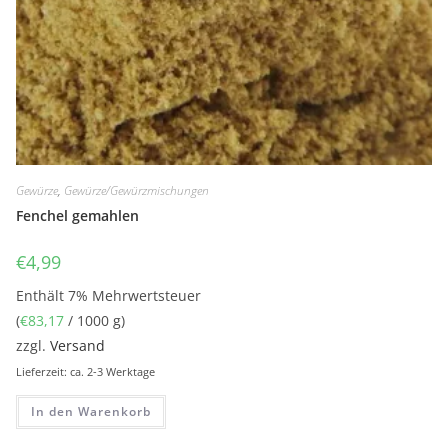
Gewürze
,
Gewürze/Gewürzmischungen
Fenchel gemahlen
€
4,99
Enthält 7% Mehrwertsteuer
(
€
83,17
/ 1000 g)
zzgl.
Versand
Lieferzeit: ca. 2-3 Werktage
In den Warenkorb