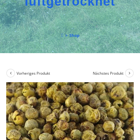
luftgetrocknet
>
Shop
Vorheriges Produkt
Nächstes Produkt