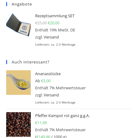
Angebote
Rezeptsammlung SET
€
25,00
Ursprünglicher Preis war: €25,00
€
20,00
Aktueller Preis ist: €20,00.
Enthält 19% MwSt. DE
zzgl.
Versand
Lieferzeit: ca. 2-3 Werktage
Auch interessant?
Ananasstücke
Ab
€
5,00
Enthält 7% Mehrwertsteuer
zzgl.
Versand
Lieferzeit: ca. 2-3 Werktage
Pfeffer Kampot rot ganz g.g.A.
€
11,99
Enthält 7% Mehrwertsteuer
(
€
149,88
/ 1000 g)