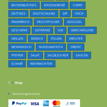
BACKEN&SÜSSES
BASISGEWÜRZ
CURRY
DEFTIGES
DEUTSCHLAND
DIP
FISCH
FRANKREICH
FRUCHTPULVER
GEFLÜGEL
GESCHENK
GETRÄNKE
GIN
GRIECHENLAND
GRILLEN
INDISCH
ITALIEN
KRÄUTER
MEXIKANISCH
NUDELN&PASTA
ORIENT
PFEFFER
SALAT
SALZ&ZUCKER
SAUCEN
SCHARF
WEIHNACHTEN
>
Shop
Bezahlmöglichkeiten