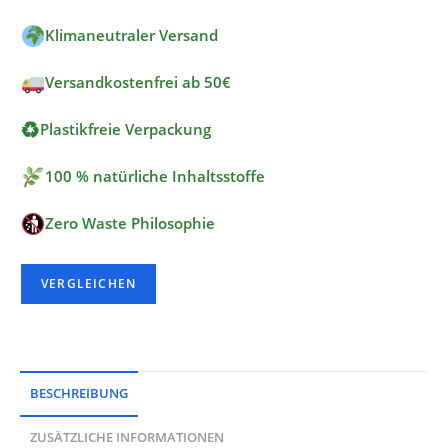
v
Klimaneutraler Versand
e
:
Versandkostenfrei ab 50€
♻
Plastikfreie Verpackung
100 % natürliche Inhaltsstoffe
Zero Waste Philosophie
VERGLEICHEN
BESCHREIBUNG
ZUSÄTZLICHE INFORMATIONEN