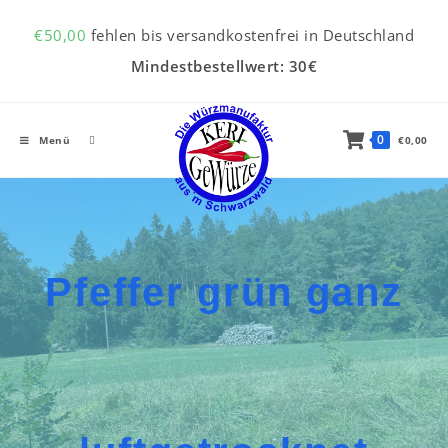
Inhalt
Zum Inhalt springen
springen
€
50,00
fehlen bis versandkostenfrei in Deutschland
Mindestbestellwert: 30€
0
Menü
€
0,00
Pfeffer grün ganz