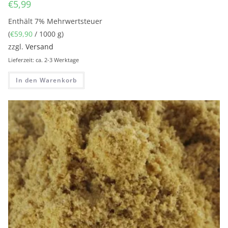
€
5,99
Enthält 7% Mehrwertsteuer
(
€
59,90
/ 1000 g)
zzgl.
Versand
Lieferzeit: ca. 2-3 Werktage
In den Warenkorb