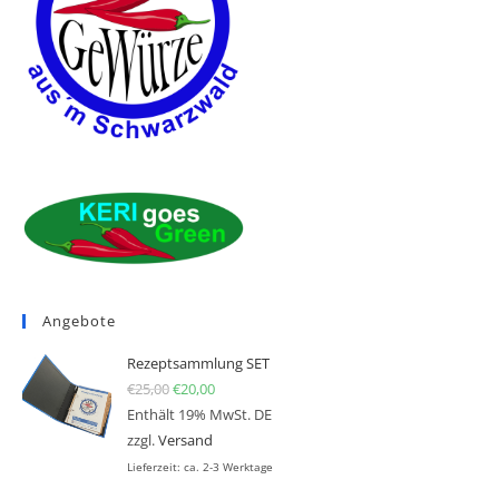
Angebote
Rezeptsammlung SET
€
25,00
Ursprünglicher Preis war: €25,00
€
20,00
Aktueller Preis ist: €20,00.
Enthält 19% MwSt. DE
zzgl.
Versand
Lieferzeit: ca. 2-3 Werktage