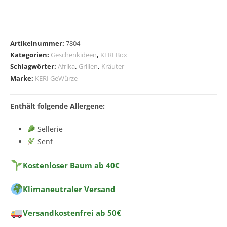
A
l
Artikelnummer:
7804
t
Kategorien:
Geschenkideen
,
KERI Box
e
Schlagwörter:
Afrika
,
Grillen
,
Kräuter
r
Marke:
KERI GeWürze
n
a
Enthält folgende Allergene:
t
i
Sellerie
v
Senf
e
:
Kostenloser Baum ab 40€
Klimaneutraler Versand
Versandkostenfrei ab 50€