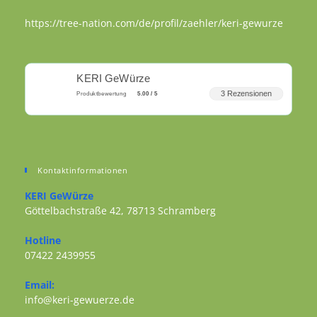
https://tree-nation.com/de/profil/zaehler/keri-gewurze
KERI GeWürze
3 Rezensionen
Produktbewertung
5.00 / 5
Kontaktinformationen
KERI GeWürze
Göttelbachstraße 42, 78713 Schramberg
Opens in a new tab
Hotline
07422 2439955
Opens in your application
Email:
Opens in your application
info@keri-gewuerze.de