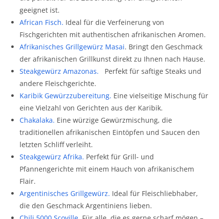
geeignet ist.
African Fisch
.
Ideal für die Verfeinerung von
Fischgerichten mit authentischen afrikanischen Aromen.
Afrikanisches Grillgewürz Masai
. Bringt den Geschmack
der afrikanischen Grillkunst direkt zu Ihnen nach Hause.
Steakgewürz Amazonas
.
Perfekt für saftige Steaks und
andere Fleischgerichte.
Karibik Gewürzzubereitung
.
Eine vielseitige Mischung für
eine Vielzahl von Gerichten aus der Karibik.
Chakalaka
.
Eine würzige Gewürzmischung, die
traditionellen afrikanischen Eintöpfen und Saucen den
letzten Schliff verleiht.
Steakgewürz Afrika
.
Perfekt für Grill- und
Pfannengerichte mit einem Hauch von afrikanischem
Flair.
Argentinisches Grillgewürz
.
Ideal für Fleischliebhaber,
die den Geschmack Argentiniens lieben.
Chili 5000 Scoville
.
Für alle, die es gerne scharf mögen –