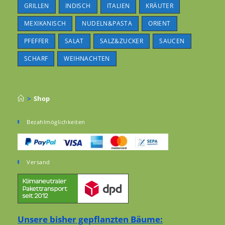
GRILLEN
INDISCH
ITALIEN
KRÄUTER
MEXIKANISCH
NUDELN&PASTA
ORIENT
PFEFFER
SALAT
SALZ&ZUCKER
SAUCEN
SCHARF
WEIHNACHTEN
>
Shop
Bezahlmöglichkeiten
Versand
Unsere bisher gepflanzten Bäume: