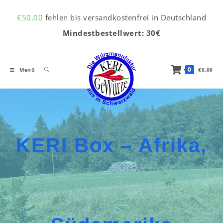
Inhalt
Zum Inhalt springen
springen
€
50,00
fehlen bis versandkostenfrei in Deutschland
Mindestbestellwert: 30€
0
Menü
€
0,00
KERI Box – Afrika,