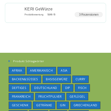
KERI GeWürze
3 Rezensionen
Produktbewertung
5.00 / 5
Produkt Schlagwörter
AFRIKA
AMERIKANISCH
ASIA
BACKEN&SÜSSES
BASISGEWÜRZ
CURRY
DEFTIGES
DEUTSCHLAND
DIP
FISCH
FRANKREICH
FRUCHTPULVER
GEFLÜGEL
GESCHENK
GETRÄNKE
GIN
GRIECHENLAND