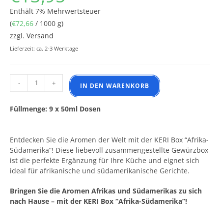
Enthält 7% Mehrwertsteuer
(
€
72,66
/ 1000 g)
zzgl.
Versand
Lieferzeit: ca. 2-3 Werktage
KERI Box - Afrika, Südamerika Menge
-
+
IN DEN WARENKORB
Füllmenge: 9 x 50ml Dosen
Entdecken Sie die Aromen der Welt mit der KERI Box “Afrika-
Südamerika”! Diese liebevoll zusammengestellte Gewürzbox
ist die perfekte Ergänzung für Ihre Küche und eignet sich
ideal für afrikanische und südamerikanische Gerichte.
Bringen Sie die Aromen Afrikas und Südamerikas zu sich
nach Hause – mit der KERI Box “Afrika-Südamerika”!