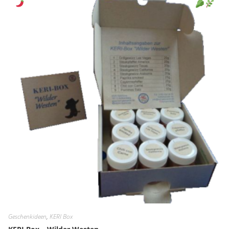
Selleri
Sen
Geschenkideen
,
KERI Box