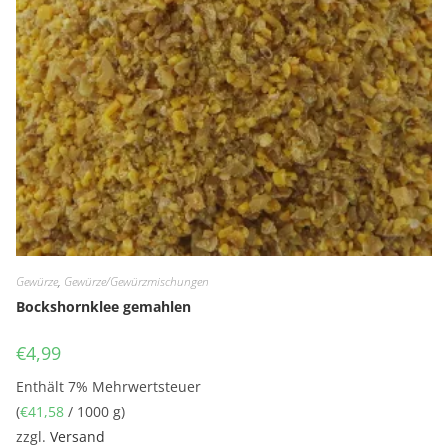
Gewürze
,
Gewürze/Gewürzmischungen
Bockshornklee gemahlen
€
4,99
Enthält 7% Mehrwertsteuer
(
€
41,58
/ 1000 g)
zzgl.
Versand