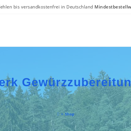
ehlen bis versandkostenfrei in Deutschland
Mindestbestellw
erk Gewürzzubereitu
>
Shop