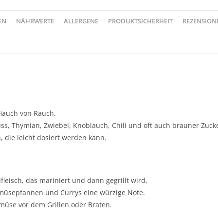
EN
NÄHRWERTE
ALLERGENE
PRODUKTSICHERHEIT
REZENSIONE
 Hauch von Rauch.
ss, Thymian, Zwiebel, Knoblauch, Chili und oft auch brauner Zuck
h, die leicht dosiert werden kann.
fleisch, das mariniert und dann gegrillt wird.
Gemüsepfannen und Currys eine würzige Note.
müse vor dem Grillen oder Braten.