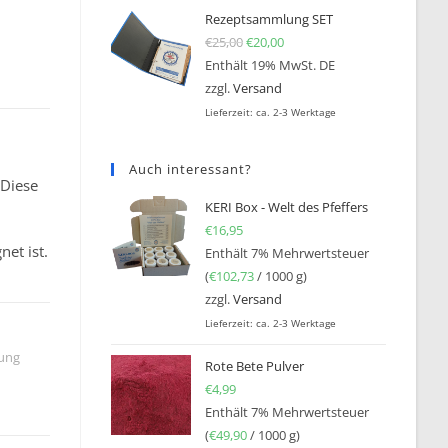
Rezeptsammlung SET
€
25,00
Ursprünglicher Preis war: €25
€
20,00
Aktueller Preis ist: €20,0
Enthält 19% MwSt. DE
zzgl.
Versand
Lieferzeit: ca. 2-3 Werktage
Auch interessant?
 Diese
KERI Box - Welt des Pfeffers
€
16,95
net ist.
Enthält 7% Mehrwertsteuer
(
€
102,73
/ 1000 g)
zzgl.
Versand
Lieferzeit: ca. 2-3 Werktage
ung
Rote Bete Pulver
€
4,99
Enthält 7% Mehrwertsteuer
(
€
49,90
/ 1000 g)