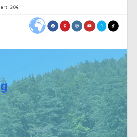
ert: 30€
ng