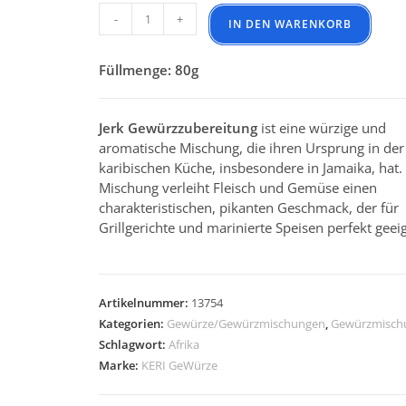
Jerk Gewürzzubereitung Menge
-
+
IN DEN WARENKORB
Füllmenge: 80g
Jerk Gewürzzubereitung
ist eine würzige und
aromatische Mischung, die ihren Ursprung in der
karibischen Küche, insbesondere in Jamaika, hat.
Mischung verleiht Fleisch und Gemüse einen
charakteristischen, pikanten Geschmack, der für
Grillgerichte und marinierte Speisen perfekt geeig
Artikelnummer:
13754
Kategorien:
Gewürze/Gewürzmischungen
,
Gewürzmisch
Schlagwort:
Afrika
Marke:
KERI GeWürze