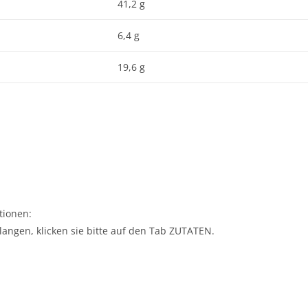
41,2 g
6,4 g
19,6 g
tionen:
langen, klicken sie bitte auf den Tab ZUTATEN.