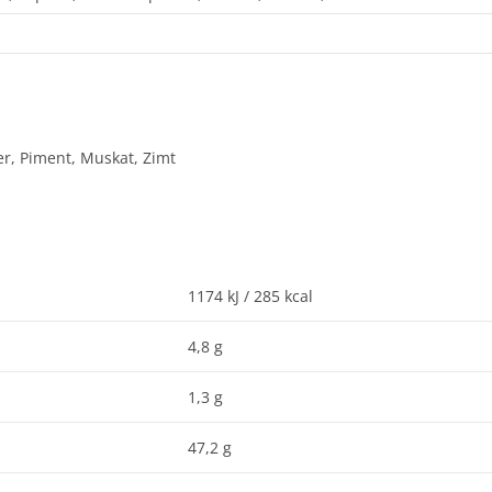
r, Piment, Muskat, Zimt
1174 kJ / 285 kcal
4,8 g
1,3 g
47,2 g