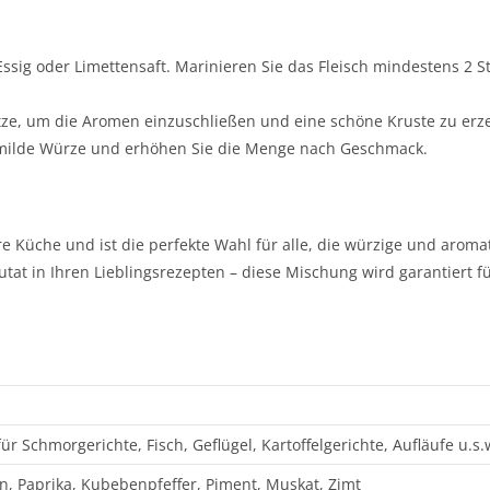
Essig oder Limettensaft. Marinieren Sie das Fleisch mindestens 2 
 Hitze, um die Aromen einzuschließen und eine schöne Kruste zu erz
ne milde Würze und erhöhen Sie die Menge nach Geschmack.
hre Küche und ist die perfekte Wahl für alle, die würzige und aroma
utat in Ihren Lieblingsrezepten – diese Mischung wird garantiert f
 Schmorgerichte, Fisch, Geflügel, Kartoffelgerichte, Aufläufe u.s.
n, Paprika, Kubebenpfeffer, Piment, Muskat, Zimt