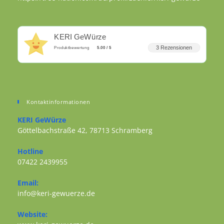
KERI GeWürze
3 Rezensionen
Produktbewertung
5.00 / 5
Kontaktinformationen
KERI GeWürze
Göttelbachstraße 42, 78713 Schramberg
Opens in a new tab
Hotline
07422 2439955
Opens in your application
Email:
Opens in your application
info@keri-gewuerze.de
Website: