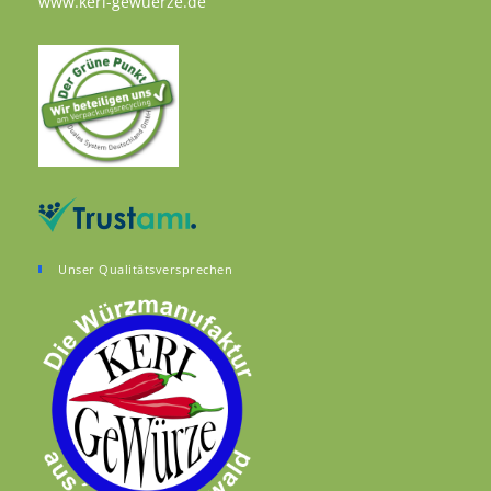
Opens in a new tab
www.keri-gewuerze.de
Unser Qualitätsversprechen