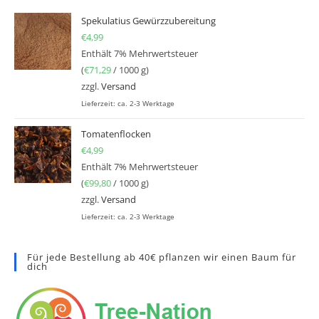
Spekulatius Gewürzzubereitung
€
4,99
Enthält 7% Mehrwertsteuer
(
€
71,29
/ 1000 g)
zzgl.
Versand
Lieferzeit: ca. 2-3 Werktage
Tomatenflocken
€
4,99
Enthält 7% Mehrwertsteuer
(
€
99,80
/ 1000 g)
zzgl.
Versand
Lieferzeit: ca. 2-3 Werktage
Für jede Bestellung ab 40€ pflanzen wir einen Baum für
dich