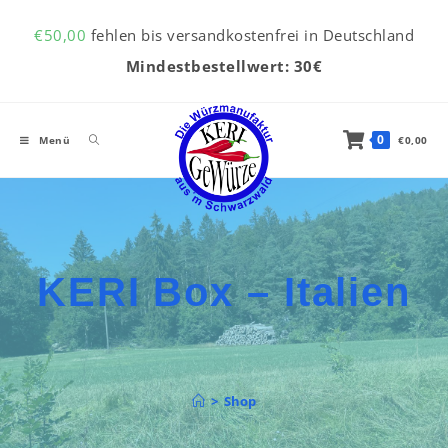
Inhalt
Zum Inhalt springen
springen
€
50,00
fehlen bis versandkostenfrei in Deutschland
Mindestbestellwert: 30€
0
Menü
€
0,00
KERI Box – Italien
>
Shop