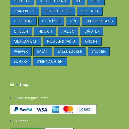
DEFTIGES
DEUTSCHLAND
DIP
FISCH
FRANKREICH
FRUCHTPULVER
GEFLÜGEL
GESCHENK
GETRÄNKE
GIN
GRIECHENLAND
GRILLEN
INDISCH
ITALIEN
KRÄUTER
MEXIKANISCH
NUDELN&PASTA
ORIENT
PFEFFER
SALAT
SALZ&ZUCKER
SAUCEN
SCHARF
WEIHNACHTEN
>
Shop
Bezahlmöglichkeiten
Versand