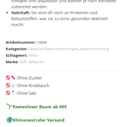
Eintöpfe sind anpassbar und können je nach Vorlieben
zubereitet werden.
Nahrhaft:
Sie sind oft reich an Proteinen und
Ballaststoffen, was sie zu einer gesunden Mahlzeit
macht.
A
l
Artikelnummer:
10044
t
Kategorien:
Gewürze/Gewürzmischungen
,
Gewürzmischung
e
Schlagwort:
Afrika
r
Marke:
KERI GeWürze
n
a
Ohne Zucker
t
Ohne Knoblauch
i
Ohne Salz
v
e
Kostenloser Baum ab 40€
:
Klimaneutraler Versand