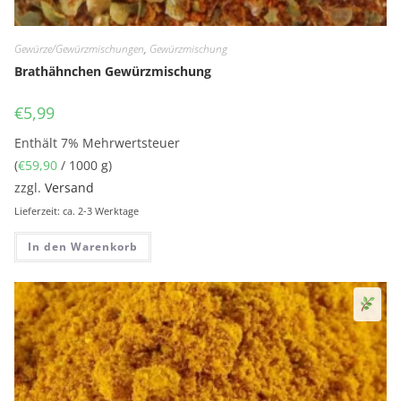
Gewürze/Gewürzmischungen
,
Gewürzmischung
Brathähnchen Gewürzmischung
€
5,99
Enthält 7% Mehrwertsteuer
(
€
59,90
/ 1000 g)
zzgl.
Versand
Lieferzeit: ca. 2-3 Werktage
In den Warenkorb
Sen