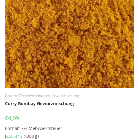
Gewürze/Gewürzmischungen
,
Gewürzmischung
Curry Bombay Gewürzmischung
€
4,99
Enthält 7% Mehrwertsteuer
(
€
55,44
/ 1000 g)