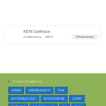
KERI GeWürze
3 Rezensionen
Produktbewertung
5.00 / 5
Produkt Schlagwörter
AFRIKA
AMERIKANISCH
ASIA
BACKEN&SÜSSES
BASISGEWÜRZ
CURRY