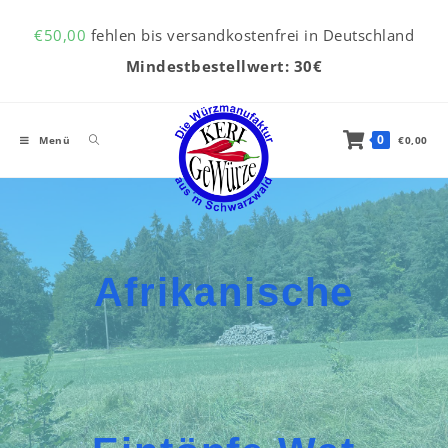
Inhalt
Zum Inhalt springen
springen
€
50,00
fehlen bis versandkostenfrei in Deutschland
Mindestbestellwert: 30€
0
Menü
€
0,00
Afrikanische