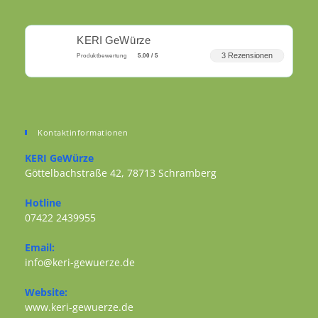
KERI GeWürze
3 Rezensionen
Produktbewertung
5.00 / 5
Kontaktinformationen
KERI GeWürze
Göttelbachstraße 42, 78713 Schramberg
Opens in a new tab
Hotline
07422 2439955
Opens in your application
Email:
Opens in your application
info@keri-gewuerze.de
Website:
Opens in a new tab
www.keri-gewuerze.de