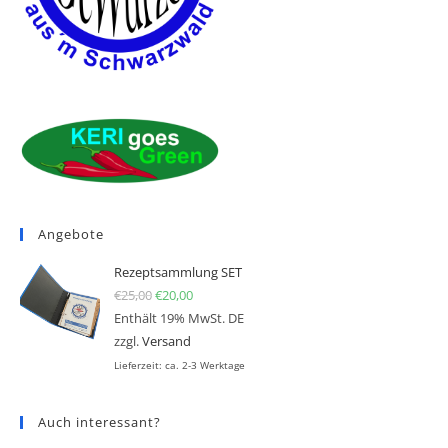
Angebote
Rezeptsammlung SET
€
25,00
Ursprünglicher Preis war: €25,00
€
20,00
Aktueller Preis ist: €20,00.
Enthält 19% MwSt. DE
zzgl.
Versand
Lieferzeit: ca. 2-3 Werktage
Auch interessant?