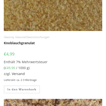
Gewürze
,
Gewürze/Gewürzmischungen
Knoblauchgranulat
€
4,99
Enthält 7% Mehrwertsteuer
(
€
49,90
/ 1000 g)
zzgl.
Versand
Lieferzeit: ca. 2-3 Werktage
In den Warenkorb