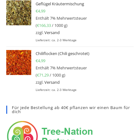
Geflügel Kräutermischung
€
4,99
Enthält 7% Mehrwertsteuer
(
€
166,33
/ 1000 g)
zzgl.
Versand
Lieferzeit: ca. 2-3 Werktage
Chiliflocken (Chili geschrotet)
€
4,99
Enthält 7% Mehrwertsteuer
(
€
71,29
/ 1000 g)
zzgl.
Versand
Lieferzeit: ca. 2-3 Werktage
Für jede Bestellung ab 40€ pflanzen wir einen Baum für
dich