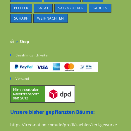
PFEFFER
SALAT
SALZ&ZUCKER
SAUCEN
SCHARF
WEIHNACHTEN
>
Shop
Bezahlmöglichkeiten
Versand
Unsere bisher gepflanzten Bäume:
https://tree-nation.com/de/profil/zaehler/keri-gewurze