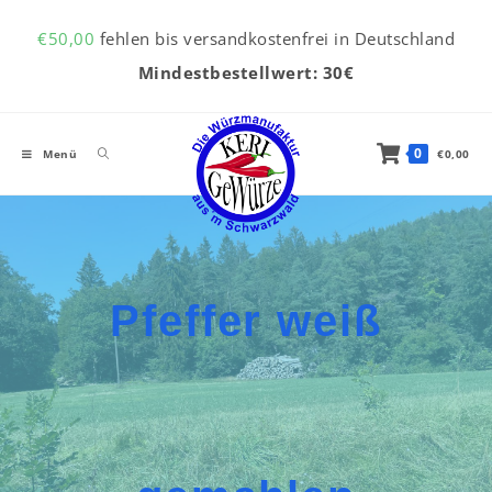
Inhalt
Zum Inhalt springen
springen
€
50,00
fehlen bis versandkostenfrei in Deutschland
Mindestbestellwert: 30€
0
Menü
€
0,00
Pfeffer weiß