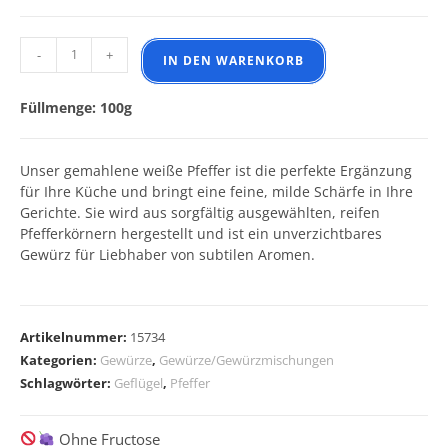
Pfeffer weiß gemahlen Menge
-
+
IN DEN WARENKORB
Füllmenge: 100g
Unser gemahlene weiße Pfeffer ist die perfekte Ergänzung
für Ihre Küche und bringt eine feine, milde Schärfe in Ihre
Gerichte. Sie wird aus sorgfältig ausgewählten, reifen
Pfefferkörnern hergestellt und ist ein unverzichtbares
Gewürz für Liebhaber von subtilen Aromen.
A
l
Artikelnummer:
15734
t
Kategorien:
Gewürze
,
Gewürze/Gewürzmischungen
e
Schlagwörter:
Geflügel
,
Pfeffer
r
n
Ohne Fructose
a