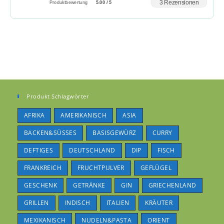
3 Rezensionen
Produktbewertung
5.00 / 5
Produkt Schlagwörter
AFRIKA
AMERIKANISCH
ASIA
BACKEN&SÜSSES
BASISGEWÜRZ
CURRY
DEFTIGES
DEUTSCHLAND
DIP
FISCH
FRANKREICH
FRUCHTPULVER
GEFLÜGEL
GESCHENK
GETRÄNKE
GIN
GRIECHENLAND
GRILLEN
INDISCH
ITALIEN
KRÄUTER
MEXIKANISCH
NUDELN&PASTA
ORIENT