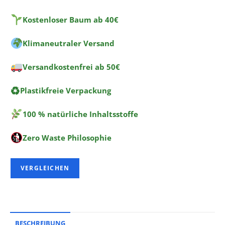
t
Kostenloser Baum ab 40€
i
v
Klimaneutraler Versand
e
:
Versandkostenfrei ab 50€
♻
Plastikfreie Verpackung
100 % natürliche Inhaltsstoffe
Zero Waste Philosophie
VERGLEICHEN
BESCHREIBUNG