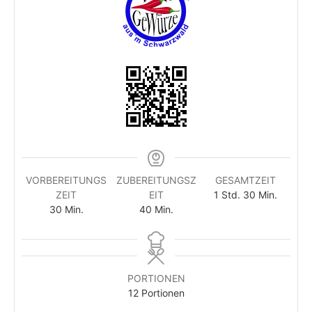
VORBEREITUNGS
ZUBEREITUNGSZ
GESAMTZEIT
Stunde
Minuten
ZEIT
EIT
1
Std.
30
Min.
Minuten
Minuten
30
Min.
40
Min.
PORTIONEN
12
Portionen