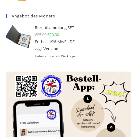
Angebot des Monats
Rezeptsammlung SET
€
25,00
Ursprünglicher Preis war: €25,00
€
20,00
Aktueller Preis ist: €20,00.
Enthält 19% MwSt. DE
zzgl.
Versand
Lieferzeit: ca. 2-3 Werktage