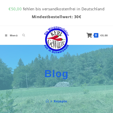
Inhalt
Zum Inhalt springen
springen
€
50,00
fehlen bis versandkostenfrei in Deutschland
Mindestbestellwert: 30€
0
Menü
€
0,00
Blog
>
Rezepte