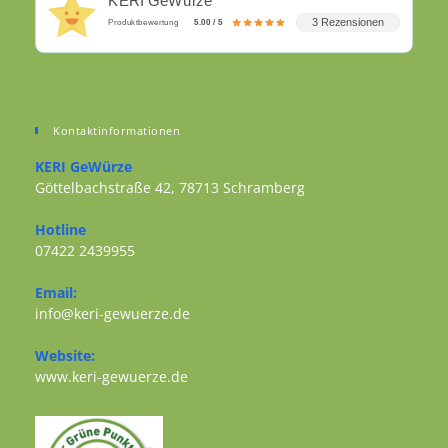
KERI GeWürze
3 Rezensionen
Produktbewertung
5.00 / 5
Kontaktinformationen
KERI GeWürze
Göttelbachstraße 42, 78713 Schramberg
Opens in a new tab
Hotline
07422 2439955
Opens in your application
Email:
Opens in your application
info@keri-gewuerze.de
Website:
Opens in a new tab
www.keri-gewuerze.de