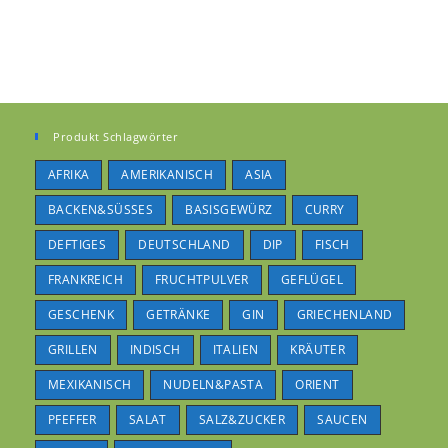
Produkt Schlagwörter
AFRIKA
AMERIKANISCH
ASIA
BACKEN&SÜSSES
BASISGEWÜRZ
CURRY
DEFTIGES
DEUTSCHLAND
DIP
FISCH
FRANKREICH
FRUCHTPULVER
GEFLÜGEL
GESCHENK
GETRÄNKE
GIN
GRIECHENLAND
GRILLEN
INDISCH
ITALIEN
KRÄUTER
MEXIKANISCH
NUDELN&PASTA
ORIENT
PFEFFER
SALAT
SALZ&ZUCKER
SAUCEN