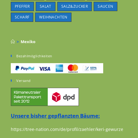
PFEFFER
SALAT
SALZ&ZUCKER
SAUCEN
SCHARF
WEIHNACHTEN
>
Mexiko
Bezahlmöglichkeiten
Versand
Unsere bisher gepflanzten Bäume:
https://tree-nation.com/de/profil/zaehler/keri-gewurze