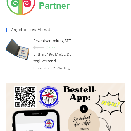
Angebot des Monats
Rezeptsammlung SET
€
25,00
Ursprünglicher Preis war: €25,00
€
20,00
Aktueller Preis ist: €20,00.
Enthält 19% MwSt. DE
zzgl.
Versand
Lieferzeit: ca. 2-3 Werktage