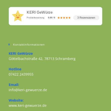
KERI GeWürze
3 Rezensionen
Produktbewertung
5.00 / 5
Kontaktinformationen
KERI GeWürze
Göttelbachstraße 42, 78713 Schramberg
Opens in a new tab
Hotline
07422 2439955
Opens in your application
Email:
Opens in your application
info@keri-gewuerze.de
Website:
Opens in a new tab
www.keri-gewuerze.de