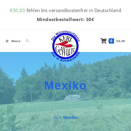
Inhalt
Zum Inhalt springen
springen
€
50,00
fehlen bis versandkostenfrei in Deutschland
Mindestbestellwert: 30€
0
Menü
€
0,00
Mexiko
>
Mexiko