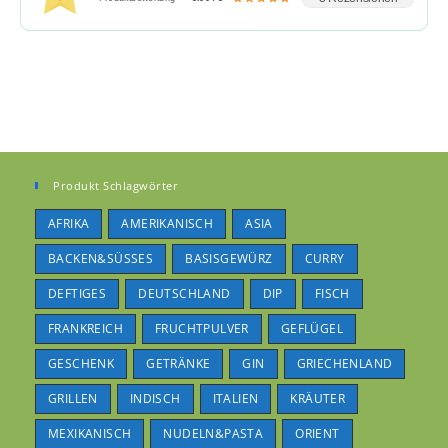
Produkt Schlagwörter
AFRIKA
AMERIKANISCH
ASIA
BACKEN&SÜSSES
BASISGEWÜRZ
CURRY
DEFTIGES
DEUTSCHLAND
DIP
FISCH
FRANKREICH
FRUCHTPULVER
GEFLÜGEL
GESCHENK
GETRÄNKE
GIN
GRIECHENLAND
GRILLEN
INDISCH
ITALIEN
KRÄUTER
MEXIKANISCH
NUDELN&PASTA
ORIENT