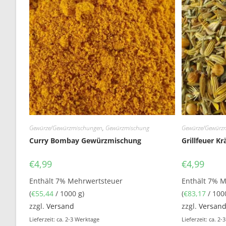
Gewürze/Gewürzmischungen
,
Gewürzmischung
Gewürze/Gewürz
Curry Bombay Gewürzmischung
Grillfeuer Kr
€
4,99
€
4,99
Enthält 7% Mehrwertsteuer
Enthält 7% 
(
€
55,44
/ 1000 g)
(
€
83,17
/ 100
zzgl.
Versand
zzgl.
Versan
Lieferzeit: ca. 2-3 Werktage
Lieferzeit: ca. 2