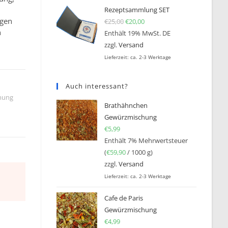
r
Rezeptsammlung SET
igen
€
25,00
Ursprünglicher Preis war: €25
€
20,00
Aktueller Preis ist: €20,0
n
Enthält 19% MwSt. DE
zzgl.
Versand
Lieferzeit: ca. 2-3 Werktage
Auch interessant?
hung
Brathähnchen
Gewürzmischung
€
5,99
Enthält 7% Mehrwertsteuer
(
€
59,90
/ 1000 g)
zzgl.
Versand
Lieferzeit: ca. 2-3 Werktage
Cafe de Paris
Gewürzmischung
€
4,99