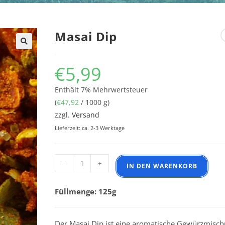
Masai Dip
€
5,99
Enthält 7% Mehrwertsteuer
(
€
47,92
/ 1000 g)
zzgl.
Versand
Lieferzeit: ca. 2-3 Werktage
Masai Dip Menge
-
+
IN DEN WARENKORB
Füllmenge: 125g
Der Masai Dip ist eine aromatische Gewürzmisch