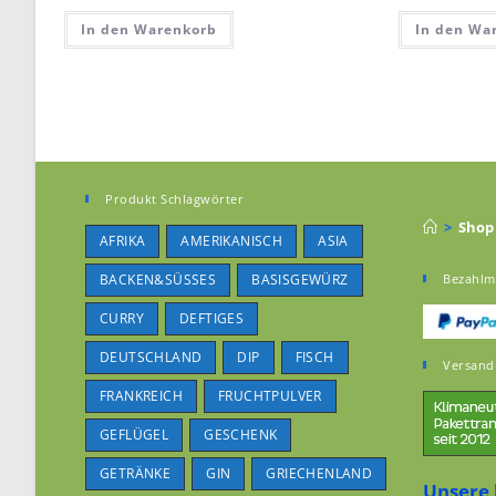
In den Warenkorb
In den Wa
Produkt Schlagwörter
>
Shop
AFRIKA
AMERIKANISCH
ASIA
BACKEN&SÜSSES
BASISGEWÜRZ
Bezahlm
CURRY
DEFTIGES
DEUTSCHLAND
DIP
FISCH
Versand
FRANKREICH
FRUCHTPULVER
GEFLÜGEL
GESCHENK
GETRÄNKE
GIN
GRIECHENLAND
Unsere 