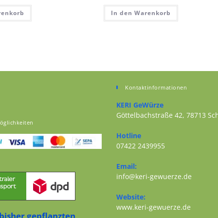
renkorb
In den Warenkorb
Kontaktinformationen
KERI GeWürze
Göttelbachstraße 42, 78713 S
öglichkeiten
Opens in a new tab
Hotline
07422 2439955
Opens in your application
Email:
Opens i
info@keri-gewuerze.de
Website:
Opens i
www.keri-gewuerze.de
bisher gepflanzten