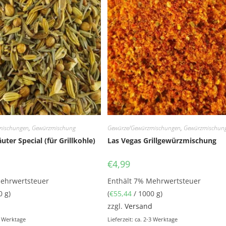
mischungen
,
Gewürzmischung
Gewürze/Gewürzmischungen
,
Gewürzmischun
äuter Special (für Grillkohle)
Las Vegas Grillgewürzmischung
€
4,99
Mehrwertsteuer
Enthält 7% Mehrwertsteuer
0 g)
(
€
55,44
/ 1000 g)
d
zzgl.
Versand
-3 Werktage
Lieferzeit: ca. 2-3 Werktage