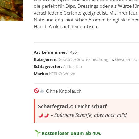
die perfekt für Dips, Dressings oder als Würze fü
verschiedene Gerichte geeignet ist. Mit ihrer feur
Note und den exotischen Aromen bringt sie eine
Hauch Afrika auf deinen Tisch.
A
l
Artikelnummer:
14564
t
Kategorien:
Gewürze/Gewürzmischungen
,
Gewürzmisc
e
Schlagwörter:
Afrika
,
Dip
r
Marke:
KERI GeWürze
n
a
Ohne Knoblauch
t
i
Schärfegrad 2: Leicht scharf
v
–
Spürbare Schärfe, aber noch mild
e
:
Kostenloser Baum ab 40€