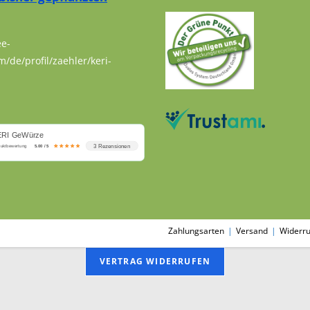
ee-
m/de/profil/zaehler/keri-
ERI GeWürze
3 Rezensionen
duktbewertung
5.00 / 5
Zahlungsarten
Versand
Widerru
VERTRAG WIDERRUFEN