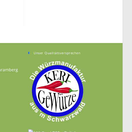
Unser Qualitätsversprechen
chramberg
n your application
n a new tab