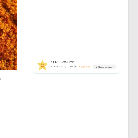
KERI GeWürze
3 Rezensionen
Produktbewertung
5.00 / 5
g