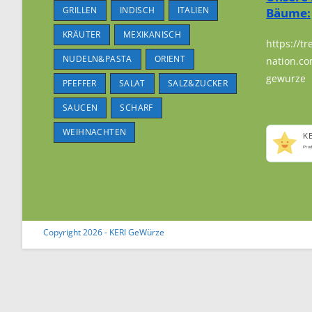
GRILLEN
INDISCH
ITALIEN
Bäume:
KRÄUTER
MEXIKANISCH
https://tr
NUDELN&PASTA
ORIENT
nation.co
gewurze
PFEFFER
SALAT
SALZ&ZUCKER
SAUCEN
SCHARF
WEIHNACHTEN
K
Pro
Copyright 2026 - KERI GeWürze