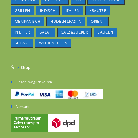
GRILLEN
INDISCH
ITALIEN
KRÄUTER
MEXIKANISCH
NUDELN&PASTA
ORIENT
PFEFFER
SALAT
SALZ&ZUCKER
SAUCEN
SCHARF
WEIHNACHTEN
>
Shop
Bezahlmöglichkeiten
Versand