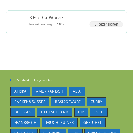
KERI GeWürze
3 Rezensionen
Produktbewertung
5.00 / 5
Produkt Schlagwörter
AFRIKA
AMERIKANISCH
ASIA
BACKEN&SÜSSES
BASISGEWÜRZ
CURRY
DEFTIGES
DEUTSCHLAND
DIP
FISCH
FRANKREICH
FRUCHTPULVER
GEFLÜGEL
GESCHENK
GETRÄNKE
GIN
GRIECHENLAND