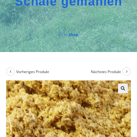
Schale gemahlen
>
Shop
Vorheriges Produkt
Nächstes Produkt