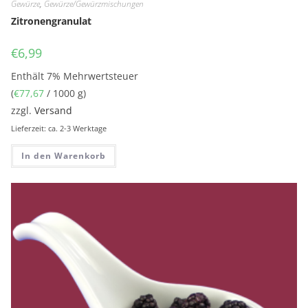
Gewürze
,
Gewürze/Gewürzmischungen
Zitronengranulat
€
6,99
Enthält 7% Mehrwertsteuer
(
€
77,67
/ 1000 g)
zzgl.
Versand
Lieferzeit: ca. 2-3 Werktage
In den Warenkorb