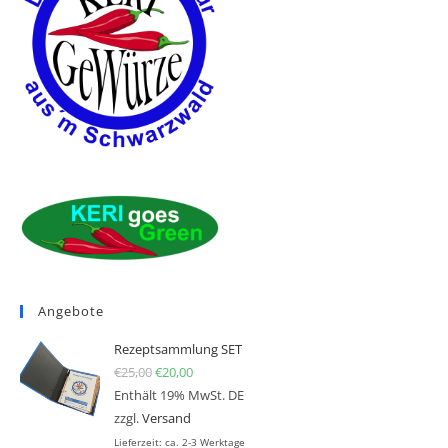
Angebote
Rezeptsammlung SET
€
25,00
Ursprünglicher Preis war: €25,00
€
20,00
Aktueller Preis ist: €20,00.
Enthält 19% MwSt. DE
zzgl.
Versand
Lieferzeit: ca. 2-3 Werktage