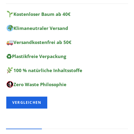
a
t
Kostenloser Baum ab 40€
i
Klimaneutraler Versand
v
e
Versandkostenfrei ab 50€
:
♻
Plastikfreie Verpackung
100 % natürliche Inhaltsstoffe
Zero Waste Philosophie
VERGLEICHEN