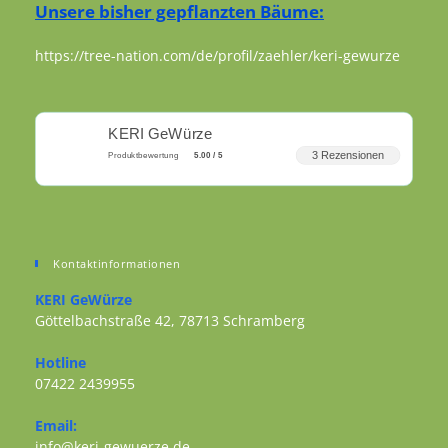
Unsere bisher gepflanzten Bäume:
https://tree-nation.com/de/profil/zaehler/keri-gewurze
KERI GeWürze
3 Rezensionen
Produktbewertung
5.00 / 5
Kontaktinformationen
KERI GeWürze
Göttelbachstraße 42, 78713 Schramberg
Opens in a new tab
Hotline
07422 2439955
Opens in your application
Email:
Opens in your application
info@keri-gewuerze.de