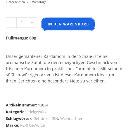
Lieferzeit: ca. 2-3 Werktage
Kardamom in der Schale gemahlen Menge
-
+
IN DEN WARENKORB
Füllmenge: 80g
Unser gemahlener Kardamom in der Schale ist eine
aromatische Zutat, die den einzigartigen Geschmack von
frischem Kardamom in praktischer Form bietet. Mit seinem
süßlich-würzigen Aroma ist dieser Kardamom ideal, um
Ihren Gerichten eine besondere Note zu verleihen.
A
l
Artikelnummer:
13834
t
Kategorie:
Edelgewürze
e
Schlagwörter:
Getränke
,
GIN
,
Weihnachten
r
Marke:
KERI GeWürze
n