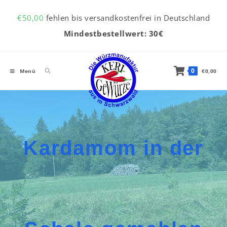
Inhalt
Zum Inhalt springen
springen
€
50,00
fehlen bis versandkostenfrei in Deutschland
Mindestbestellwert: 30€
0
Menü
€
0,00
Kardamom in der