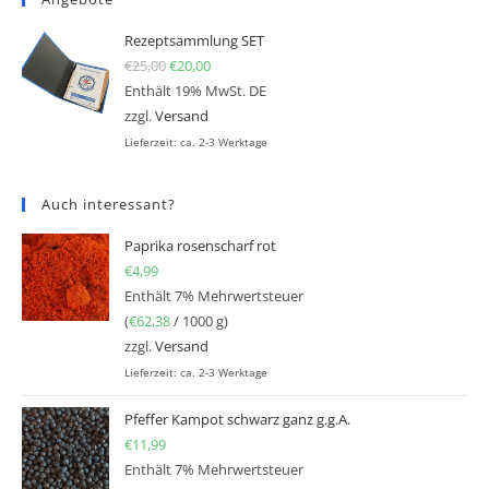
Rezeptsammlung SET
€
25,00
Ursprünglicher Preis war: €25,00
€
20,00
Aktueller Preis ist: €20,00.
Enthält 19% MwSt. DE
zzgl.
Versand
Lieferzeit: ca. 2-3 Werktage
Auch interessant?
Paprika rosenscharf rot
€
4,99
Enthält 7% Mehrwertsteuer
(
€
62,38
/ 1000 g)
zzgl.
Versand
Lieferzeit: ca. 2-3 Werktage
Pfeffer Kampot schwarz ganz g.g.A.
€
11,99
Enthält 7% Mehrwertsteuer