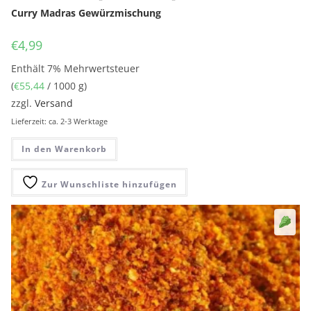
Curry Madras Gewürzmischung
€
4,99
Enthält 7% Mehrwertsteuer
(
€
55,44
/ 1000 g)
zzgl.
Versand
Lieferzeit: ca. 2-3 Werktage
In den Warenkorb
Zur Wunschliste hinzufügen
Sell