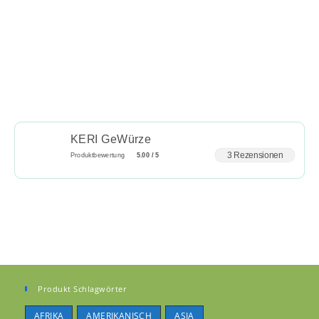
KERI GeWürze
3 Rezensionen
Produktbewertung
5.00 / 5
Produkt Schlagwörter
AFRIKA
AMERIKANISCH
ASIA