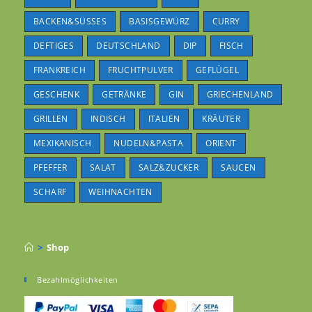
BACKEN&SÜSSES
BASISGEWÜRZ
CURRY
DEFTIGES
DEUTSCHLAND
DIP
FISCH
FRANKREICH
FRUCHTPULVER
GEFLÜGEL
GESCHENK
GETRÄNKE
GIN
GRIECHENLAND
GRILLEN
INDISCH
ITALIEN
KRÄUTER
MEXIKANISCH
NUDELN&PASTA
ORIENT
PFEFFER
SALAT
SALZ&ZUCKER
SAUCEN
SCHARF
WEIHNACHTEN
>
Shop
Bezahlmöglichkeiten