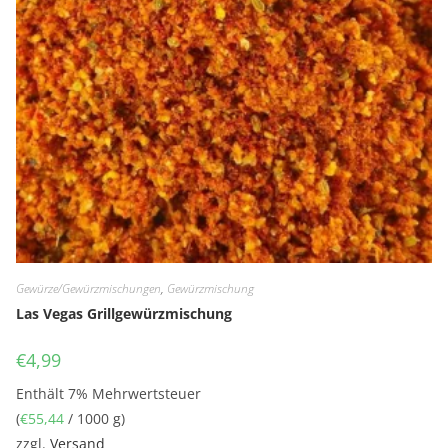
Gewürze/Gewürzmischungen
,
Gewürzmischung
Las Vegas Grillgewürzmischung
€
4,99
Enthält 7% Mehrwertsteuer
(
€
55,44
/ 1000 g)
zzgl.
Versand