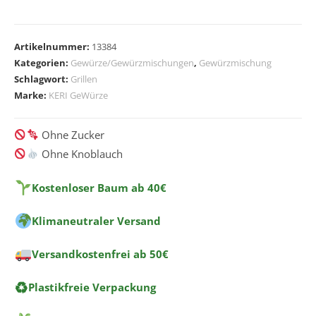
A
l
Artikelnummer:
13384
t
Kategorien:
Gewürze/Gewürzmischungen
,
Gewürzmischung
e
Schlagwort:
Grillen
r
Marke:
KERI GeWürze
n
a
Ohne Zucker
t
Ohne Knoblauch
i
v
Kostenloser Baum ab 40€
e
:
Klimaneutraler Versand
Versandkostenfrei ab 50€
♻
Plastikfreie Verpackung