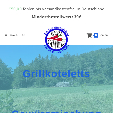
Inhalt
Zum Inhalt springen
springen
€
50,00
fehlen bis versandkostenfrei in Deutschland
Mindestbestellwert: 30€
0
Menü
€
0,00
Grillkoteletts