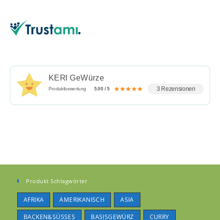
KERI GeWürze
3 Rezensionen
Produktbewertung
5.00 / 5
Produkt Schlagwörter
AFRIKA
AMERIKANISCH
ASIA
BACKEN&SÜSSES
BASISGEWÜRZ
CURRY