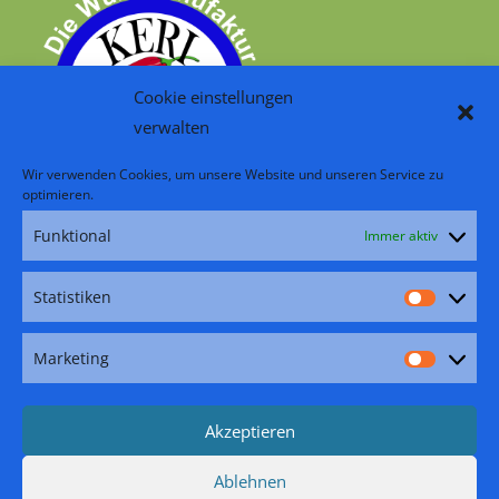
Cookie einstellungen
verwalten
Wir verwenden Cookies, um unsere Website und unseren Service zu
optimieren.
Funktional
Immer aktiv
RSS – Beiträge
Folge uns:
Statistiken
Statisti
Facebook
Pinterest
Instagram
YouTube
TikTok
Marketing
Marketi
Akzeptieren
Ablehnen
Zahlungsarten
Versand
Widerrufsbelehrung
Impressum