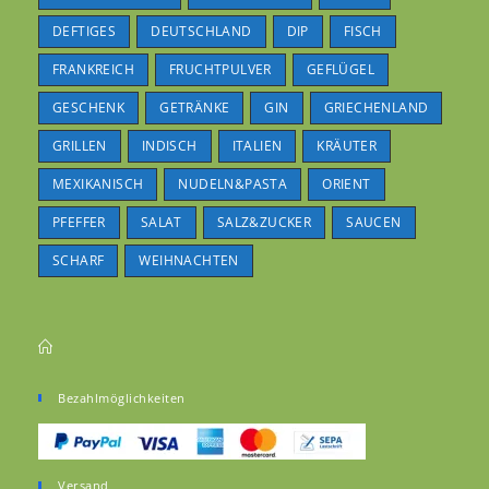
DEFTIGES
DEUTSCHLAND
DIP
FISCH
FRANKREICH
FRUCHTPULVER
GEFLÜGEL
GESCHENK
GETRÄNKE
GIN
GRIECHENLAND
GRILLEN
INDISCH
ITALIEN
KRÄUTER
MEXIKANISCH
NUDELN&PASTA
ORIENT
PFEFFER
SALAT
SALZ&ZUCKER
SAUCEN
SCHARF
WEIHNACHTEN
Bezahlmöglichkeiten
Versand