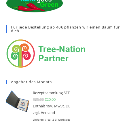
Für jede Bestellung ab 40€ pflanzen wir einen Baum für
dich
Angebot des Monats
Rezeptsammlung SET
€
25,00
Ursprünglicher Preis war: €25,00
€
20,00
Aktueller Preis ist: €20,00.
Enthält 19% MwSt. DE
zzgl.
Versand
Lieferzeit: ca. 2-3 Werktage