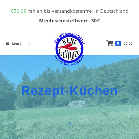
Inhalt
Zum Inhalt springen
springen
€
50,00
fehlen bis versandkostenfrei in Deutschland
Mindestbestellwert: 30€
0
Menü
€
0,00
Rezept-Küchen