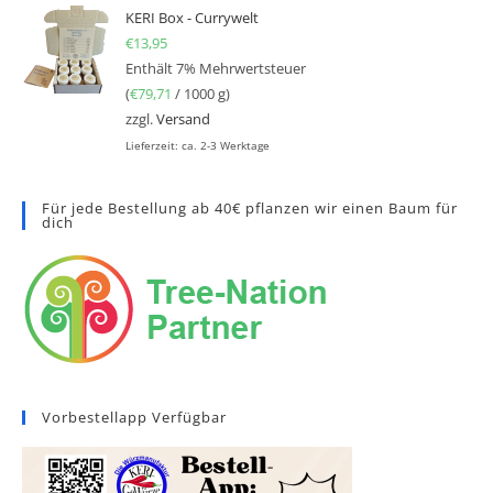
KERI Box - Currywelt
€
13,95
Enthält 7% Mehrwertsteuer
(
€
79,71
/ 1000 g)
zzgl.
Versand
Lieferzeit: ca. 2-3 Werktage
Für jede Bestellung ab 40€ pflanzen wir einen Baum für
dich
Vorbestellapp Verfügbar