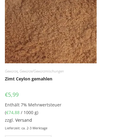
Gewürze
,
Gewürze/Gewürzmischungen
Zimt Ceylon gemahlen
€
5,99
Enthält 7% Mehrwertsteuer
(
€
74,88
/ 1000 g)
zzgl.
Versand
Lieferzeit: ca. 2-3 Werktage