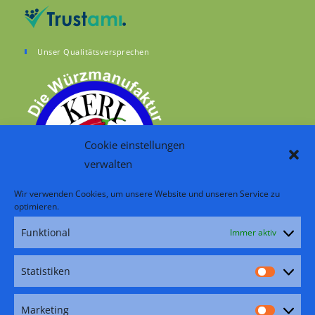
Unser Qualitätsversprechen
Cookie einstellungen
verwalten
Wir verwenden Cookies, um unsere Website und unseren Service zu
optimieren.
Funktional
Immer aktiv
RSS – Beiträge
Folge uns:
Statistiken
Statisti
Facebook
Pinterest
Instagram
YouTube
TikTok
Marketing