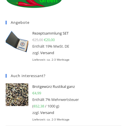
Angebote
Rezeptsammlung SET
€
25,00
Ursprünglicher Preis war: €25,00
€
20,00
Aktueller Preis ist: €20,00.
Enthält 19% MwSt. DE
zzgl.
Versand
Lieferzeit: ca. 2-3 Werktage
Auch interessant?
Brotgewürz Rustikal ganz
€
4,99
Enthält 7% Mehrwertsteuer
(
€
62,38
/ 1000 g)
zzgl.
Versand
Lieferzeit: ca. 2-3 Werktage