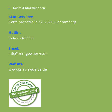
Kontaktinformationen
KERI GeWürze
Göttelbachstraße 42, 78713 Schramberg
Opens in a new tab
Hotline
07422 2439955
Opens in your application
Email:
Opens in your application
info@keri-gewuerze.de
Website:
Opens in a new tab
www.keri-gewuerze.de