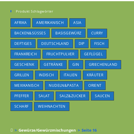
Produkt Schlagwörter
AFRIKA
AMERIKANISCH
ASIA
BACKEN&SÜSSES
BASISGEWÜRZ
CURRY
DEFTIGES
DEUTSCHLAND
DIP
FISCH
FRANKREICH
FRUCHTPULVER
GEFLÜGEL
GESCHENK
GETRÄNKE
GIN
GRIECHENLAND
GRILLEN
INDISCH
ITALIEN
KRÄUTER
MEXIKANISCH
NUDELN&PASTA
ORIENT
PFEFFER
SALAT
SALZ&ZUCKER
SAUCEN
SCHARF
WEIHNACHTEN
>
Gewürze/Gewürzmischungen
>
Seite 16