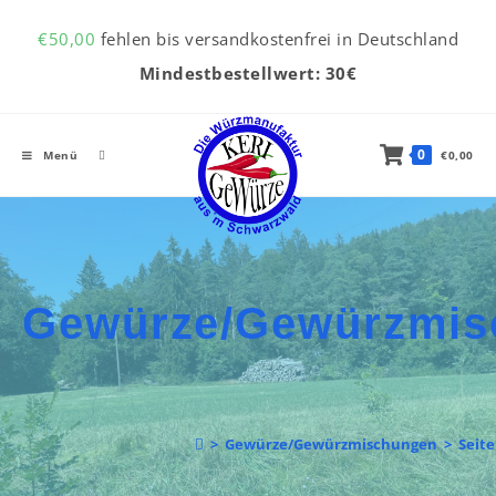
Inhalt
Zum Inhalt springen
springen
€
50,00
fehlen bis versandkostenfrei in Deutschland
Mindestbestellwert: 30€
0
Menü
€
0,00
Gewürze/Gewürzmis
>
Gewürze/Gewürzmischungen
>
Seite