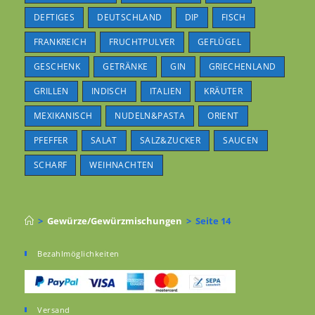
DEFTIGES
DEUTSCHLAND
DIP
FISCH
FRANKREICH
FRUCHTPULVER
GEFLÜGEL
GESCHENK
GETRÄNKE
GIN
GRIECHENLAND
GRILLEN
INDISCH
ITALIEN
KRÄUTER
MEXIKANISCH
NUDELN&PASTA
ORIENT
PFEFFER
SALAT
SALZ&ZUCKER
SAUCEN
SCHARF
WEIHNACHTEN
>
Gewürze/Gewürzmischungen
>
Seite 14
Bezahlmöglichkeiten
Versand