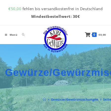
Inhalt
Zum Inhalt springen
springen
€
50,00
fehlen bis versandkostenfrei in Deutschland
Mindestbestellwert: 30€
0
Menü
€
0,00
Gewürze/Gewürzmis
>
Gewürze/Gewürzmischungen
>
Seite