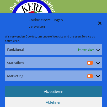
Cookie einstellungen
verwalten
Wir verwenden Cookies, um unsere Website und unseren Service zu
optimieren.
Funktional
Immer aktiv
RSS – Beiträge
Folge uns:
Statistiken
Statisti
Facebook
Pinterest
Instagram
YouTube
TikTok
Marketing
Marketi
Akzeptieren
Ablehnen
Zahlungsarten
Versand
Widerrufsbelehrung
Impressum
AGB
Datenschutzerklärung
Cookie