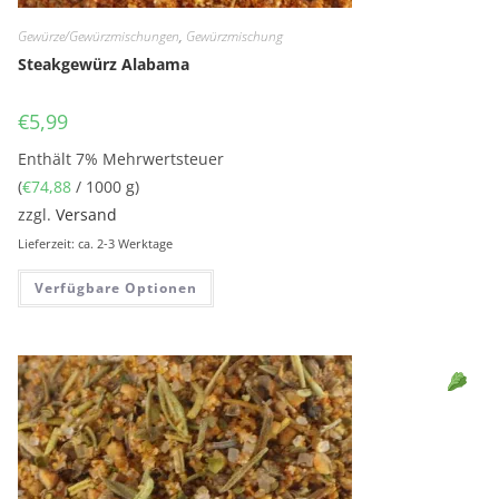
Gewürze/Gewürzmischungen
,
Gewürzmischung
Steakgewürz Alabama
€
5,99
Enthält 7% Mehrwertsteuer
(
€
74,88
/ 1000 g)
zzgl.
Versand
Lieferzeit: ca. 2-3 Werktage
Verfügbare Optionen
Sell