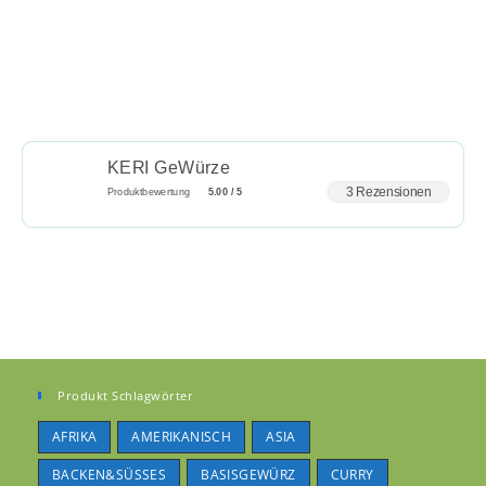
KERI GeWürze
3 Rezensionen
Produktbewertung
5.00 / 5
Produkt Schlagwörter
AFRIKA
AMERIKANISCH
ASIA
BACKEN&SÜSSES
BASISGEWÜRZ
CURRY