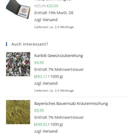
€
25,00
Ursprünglicher Preis war: €25,00
€
20,00
Aktueller Preis ist: €20,00.
Enthält 19% MwSt. DE
zzgl.
Versand
Lieferzeit: ca. 2-3 Werktage
Auch interessant?
Karibik Gewürzzubereitung
€
4,99
Enthält 7% Mehrwertsteuer
(
€
83,17
/ 1000 g)
zzgl.
Versand
Lieferzeit: ca. 2-3 Werktage
Bayerisches Bauernsalz Kräutermischung
€
5,99
Enthält 7% Mehrwertsteuer
(
€
49,92
/ 1000 g)
zzgl.
Versand