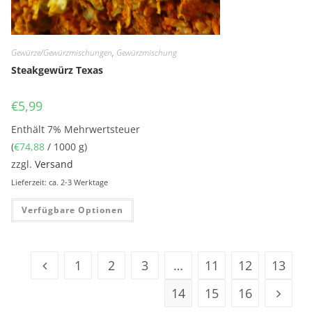
Gewürze/Gewürzmischungen
,
Gewürzmischung
Steakgewürz Texas
€
5,99
Enthält 7% Mehrwertsteuer
(
€
74,88
/ 1000 g)
zzgl.
Versand
Lieferzeit: ca. 2-3 Werktage
Verfügbare Optionen
1
2
3
…
11
12
13
14
15
16