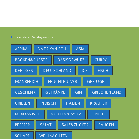
Produkt Schlagwörter
AFRIKA
AMERIKANISCH
ASIA
BACKEN&SÜSSES
BASISGEWÜRZ
CURRY
DEFTIGES
DEUTSCHLAND
DIP
FISCH
FRANKREICH
FRUCHTPULVER
GEFLÜGEL
GESCHENK
GETRÄNKE
GIN
GRIECHENLAND
GRILLEN
INDISCH
ITALIEN
KRÄUTER
MEXIKANISCH
NUDELN&PASTA
ORIENT
PFEFFER
SALAT
SALZ&ZUCKER
SAUCEN
SCHARF
WEIHNACHTEN