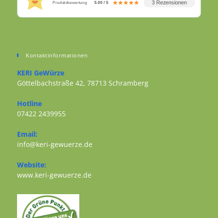
3 Rezensionen
Produktbewertung
5.00 / 5
Kontaktinformationen
KERI GeWürze
Göttelbachstraße 42, 78713 Schramberg
Opens in a new tab
Hotline
07422 2439955
Opens in your application
Email:
Opens in your application
info@keri-gewuerze.de
Website:
Opens in a new tab
www.keri-gewuerze.de