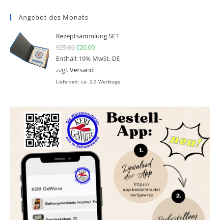
Angebot des Monats
Rezeptsammlung SET
€
25,00
Ursprünglicher Preis war: €25,00
€
20,00
Aktueller Preis ist: €20,00.
Enthält 19% MwSt. DE
zzgl.
Versand
Lieferzeit: ca. 2-3 Werktage