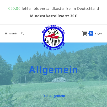
Inhalt
Zum Inhalt springen
springen
€
50,00
fehlen bis versandkostenfrei in Deutschland
Mindestbestellwert: 30€
0
Menü
€
0,00
Allgemein
>
Allgemein