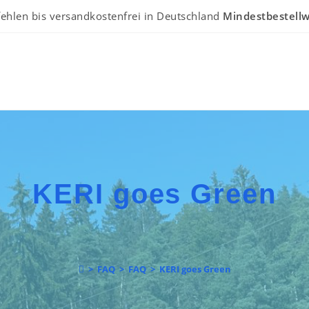
ehlen bis versandkostenfrei in Deutschland
Mindestbestellw
KERI goes Green
>
FAQ
>
FAQ
>
KERI goes Green