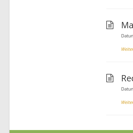
Ma
Datu
Weite
Re
Datu
Weite