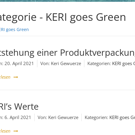
tegorie -
KERI goes Green
ERI goes Green
tstehung einer Produktverpacku
m:
20. April 2021
Von:
Keri Gewuerze
Kategorien:
KERI goes 
rlesen
RI’s Werte
m:
6. April 2021
Von:
Keri Gewuerze
Kategorien:
KERI goes G
rlesen