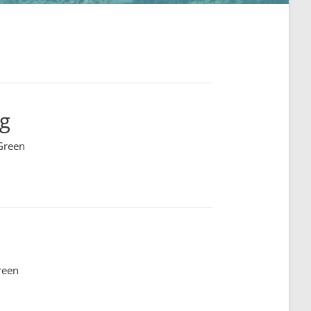
ng
Green
reen