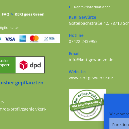
Kontaktinformationen
FAQ
>
KERI goes Green
KERI GeWürze
Göttelbachstraße 42, 78713 S
öglichkeiten
Opens in a new tab
Hotline
07422 2439955
Opens in your application
Email:
Opens i
info@keri-gewuerze.de
Website:
Opens i
www.keri-gewuerze.de
bisher gepflanzten
ee-
m/de/profil/zaehler/keri-
Wir verwend
Funktion