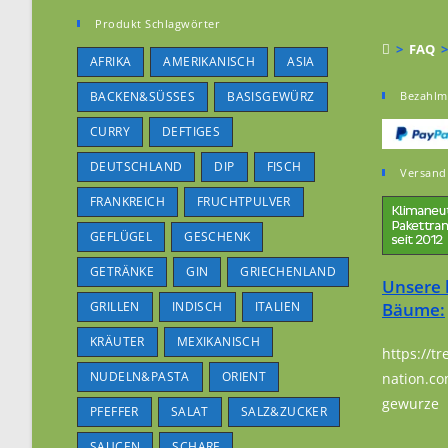
Produkt Schlagwörter
>
FAQ
>
AFRIKA
AMERIKANISCH
ASIA
BACKEN&SÜSSES
BASISGEWÜRZ
Bezahlm
CURRY
DEFTIGES
DEUTSCHLAND
DIP
FISCH
Versand
FRANKREICH
FRUCHTPULVER
GEFLÜGEL
GESCHENK
GETRÄNKE
GIN
GRIECHENLAND
Unsere 
GRILLEN
INDISCH
ITALIEN
Bäume:
KRÄUTER
MEXIKANISCH
https://tr
NUDELN&PASTA
ORIENT
nation.co
gewurze
PFEFFER
SALAT
SALZ&ZUCKER
SAUCEN
SCHARF