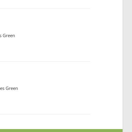
s Green
oes Green