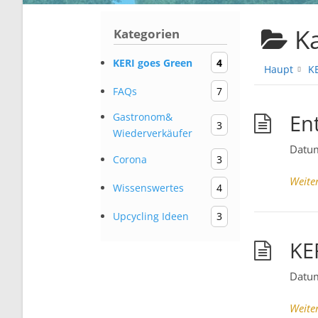
Ka
Kategorien
KERI goes Green
4
Haupt
K
FAQs
7
En
Gastronom&
3
Wiederverkäufer
Datu
Corona
3
Weite
Wissenswertes
4
Upcycling Ideen
3
KE
Datu
Weite