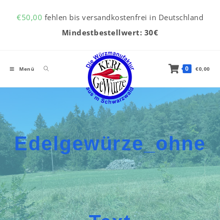
Inhalt
Zum Inhalt springen
springen
€
50,00
fehlen bis versandkostenfrei in Deutschland
Mindestbestellwert: 30€
0
Menü
€
0,00
Edelgewürze_ohne