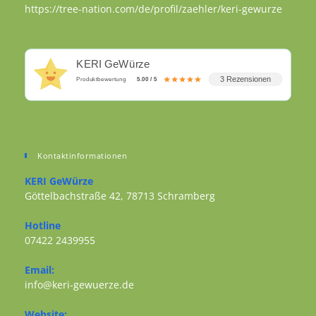
https://tree-nation.com/de/profil/zaehler/keri-gewurze
KERI GeWürze
3 Rezensionen
Produktbewertung
5.00 / 5
Kontaktinformationen
KERI GeWürze
Göttelbachstraße 42, 78713 Schramberg
Opens in a new tab
Hotline
07422 2439955
Opens in your application
Email:
Opens in your application
info@keri-gewuerze.de
Website: