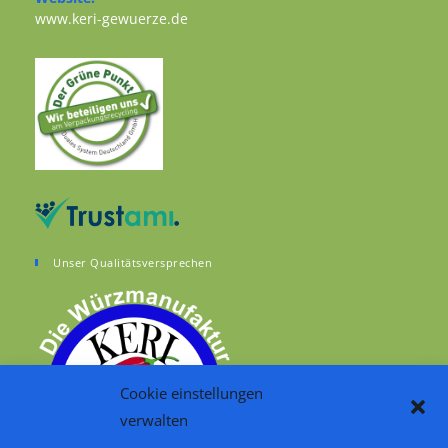
Opens in a new tab
www.keri-gewuerze.de
Unser Qualitätsversprechen
Cookie einstellungen
verwalten