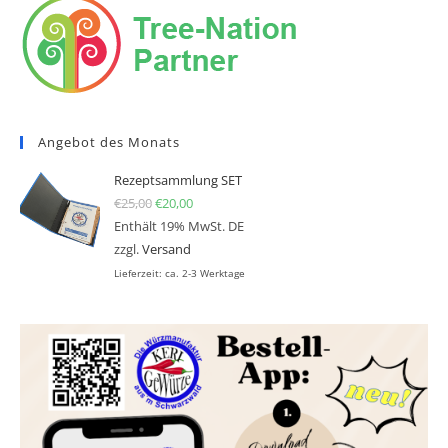
Angebot des Monats
Rezeptsammlung SET
€
25,00
Ursprünglicher Preis war: €25,00
€
20,00
Aktueller Preis ist: €20,00.
Enthält 19% MwSt. DE
zzgl.
Versand
Lieferzeit: ca. 2-3 Werktage