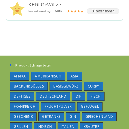
KERI GeWürze
3 Rezensionen
Produktbewertung
5.00 / 5
Produkt Schlagwörter
AFRIKA
AMERIKANISCH
ASIA
BACKEN&SÜSSES
BASISGEWÜRZ
CURRY
DEFTIGES
DEUTSCHLAND
DIP
FISCH
FRANKREICH
FRUCHTPULVER
GEFLÜGEL
GESCHENK
GETRÄNKE
GIN
GRIECHENLAND
GRILLEN
INDISCH
ITALIEN
KRÄUTER