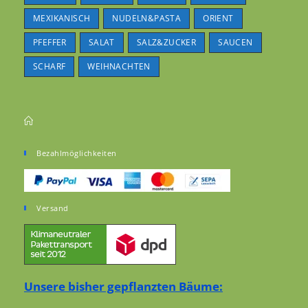
MEXIKANISCH
NUDELN&PASTA
ORIENT
PFEFFER
SALAT
SALZ&ZUCKER
SAUCEN
SCHARF
WEIHNACHTEN
Bezahlmöglichkeiten
Versand
Unsere bisher gepflanzten Bäume: