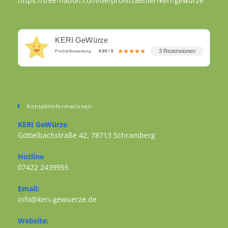
https://tree-nation.com/de/profil/zaehler/keri-gewurze
KERI GeWürze
3 Rezensionen
Produktbewertung
5.00 / 5
Kontaktinformationen
KERI GeWürze
Göttelbachstraße 42, 78713 Schramberg
Opens in a new tab
Hotline
07422 2439955
Opens in your application
Email:
Opens in your application
info@keri-gewuerze.de
Website: