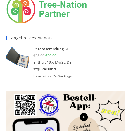
Angebot des Monats
Rezeptsammlung SET
€
25,00
Ursprünglicher Preis war: €25,00
€
20,00
Aktueller Preis ist: €20,00.
Enthält 19% MwSt. DE
zzgl.
Versand
Lieferzeit: ca. 2-3 Werktage