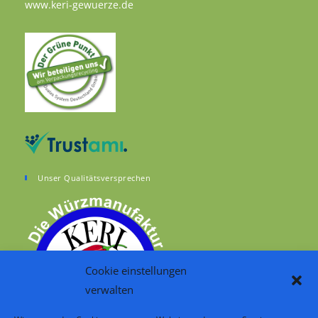
Opens in a new tab
www.keri-gewuerze.de
Unser Qualitätsversprechen
Cookie einstellungen
verwalten