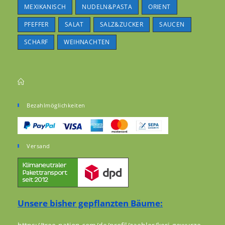
MEXIKANISCH
NUDELN&PASTA
ORIENT
PFEFFER
SALAT
SALZ&ZUCKER
SAUCEN
SCHARF
WEIHNACHTEN
Bezahlmöglichkeiten
Versand
Unsere bisher gepflanzten Bäume: