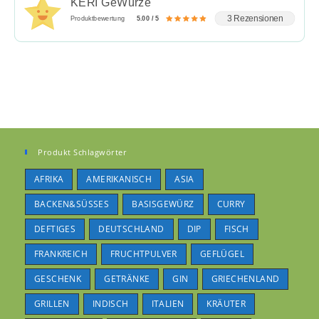
KERI GeWürze
3 Rezensionen
Produktbewertung
5.00 / 5
Produkt Schlagwörter
AFRIKA
AMERIKANISCH
ASIA
BACKEN&SÜSSES
BASISGEWÜRZ
CURRY
DEFTIGES
DEUTSCHLAND
DIP
FISCH
FRANKREICH
FRUCHTPULVER
GEFLÜGEL
GESCHENK
GETRÄNKE
GIN
GRIECHENLAND
GRILLEN
INDISCH
ITALIEN
KRÄUTER