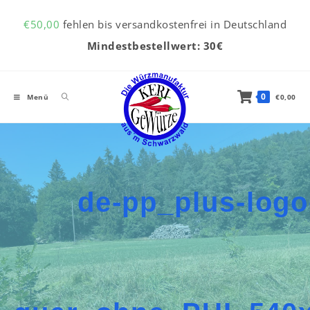
Inhalt
Zum Inhalt springen
springen
€
50,00
fehlen bis versandkostenfrei in Deutschland
Mindestbestellwert: 30€
0
Menü
€
0,00
de-pp_plus-logo