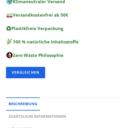
Klimaneutraler Versand
i
v
Versandkostenfrei ab 50€
e
:
♻
Plastikfreie Verpackung
100 % natürliche Inhaltsstoffe
Zero Waste Philosophie
VERGLEICHEN
BESCHREIBUNG
ZUSÄTZLICHE INFORMATIONEN