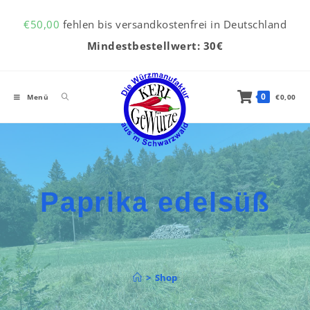
Inhalt
Zum Inhalt springen
springen
€
50,00
fehlen bis versandkostenfrei in Deutschland
Mindestbestellwert: 30€
0
Menü
€
0,00
Paprika edelsüß
>
Shop