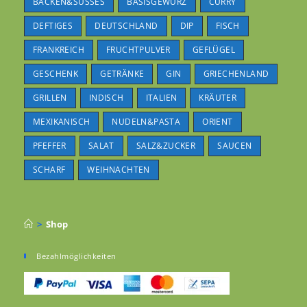
BACKEN&SÜSSES
BASISGEWÜRZ
CURRY
DEFTIGES
DEUTSCHLAND
DIP
FISCH
FRANKREICH
FRUCHTPULVER
GEFLÜGEL
GESCHENK
GETRÄNKE
GIN
GRIECHENLAND
GRILLEN
INDISCH
ITALIEN
KRÄUTER
MEXIKANISCH
NUDELN&PASTA
ORIENT
PFEFFER
SALAT
SALZ&ZUCKER
SAUCEN
SCHARF
WEIHNACHTEN
>
Shop
Bezahlmöglichkeiten