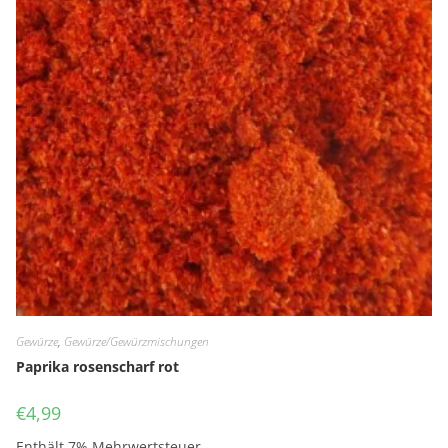
Gewürze
,
Gewürze/Gewürzmischungen
Paprika rosenscharf rot
€
4,99
Enthält 7% Mehrwertsteuer