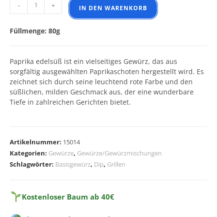
Paprika edelsüß Menge
-
+
IN DEN WARENKORB
Füllmenge: 80g
Paprika edelsüß ist ein vielseitiges Gewürz, das aus
sorgfältig ausgewählten Paprikaschoten hergestellt wird. Es
zeichnet sich durch seine leuchtend rote Farbe und den
süßlichen, milden Geschmack aus, der eine wunderbare
Tiefe in zahlreichen Gerichten bietet.
A
l
Artikelnummer:
15014
t
Kategorien:
Gewürze
,
Gewürze/Gewürzmischungen
e
Schlagwörter:
Basisgewürz
,
Dip
,
Grillen
r
n
a
Kostenloser Baum ab 40€
t