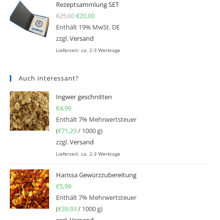
Rezeptsammlung SET
€
25,00
Ursprünglicher Preis war: €25,00
€
20,00
Aktueller Preis ist: €20,00.
Enthält 19% MwSt. DE
zzgl.
Versand
Lieferzeit: ca. 2-3 Werktage
Auch interessant?
Ingwer geschnitten
€
4,99
Enthält 7% Mehrwertsteuer
(
€
71,29
/ 1000 g)
zzgl.
Versand
Lieferzeit: ca. 2-3 Werktage
Harissa Gewürzzubereitung
€
5,99
Enthält 7% Mehrwertsteuer
(
€
39,93
/ 1000 g)
zzgl.
Versand