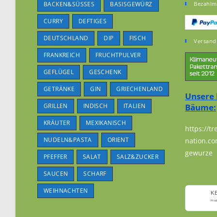
BACKEN&SÜSSES
BASISGEWÜRZ
Bezahlm
CURRY
DEFTIGES
DEUTSCHLAND
DIP
FISCH
Versand
FRANKREICH
FRUCHTPULVER
GEFLÜGEL
GESCHENK
GETRÄNKE
GIN
GRIECHENLAND
Unsere 
GRILLEN
INDISCH
ITALIEN
Bäume:
KRÄUTER
MEXIKANISCH
https://tr
NUDELN&PASTA
ORIENT
nation.co
gewurze
PFEFFER
SALAT
SALZ&ZUCKER
SAUCEN
SCHARF
WEIHNACHTEN
K
Pro