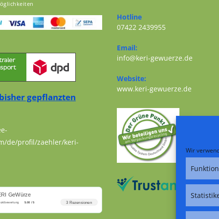
öglichkeiten
Opens in a new tab
Hotline
07422 2439955
Opens in your application
Email:
Opens i
info@keri-gewuerze.de
Website:
Opens i
www.keri-gewuerze.de
bisher gepflanzten
ee-
m/de/profil/zaehler/keri-
Wir verwend
Funktion
Statistik
ERI GeWürze
3 Rezensionen
duktbewertung
5.00 / 5