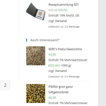
Rezeptsammlung SET
€
25,00
Ursprünglicher Preis war: €25
€
20,00
Aktueller Preis ist: €20,0
Enthält 19% MwSt. DE
zzgl.
Versand
Lieferzeit: ca. 2-3 Werktage
Auch interessant?
KERI's Pasta Gewürzmix
€
4,99
Enthält 7% Mehrwertsteuer
(
€
55,44
/ 1000 g)
zzgl.
Versand
Lieferzeit: ca. 2-3 Werktage
2
Pfeffer grün ganz
luftgetrocknet
€
6,99
Enthält 7% Mehrwertsteuer