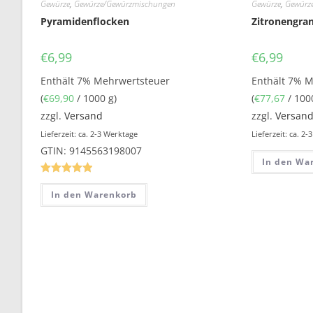
Gewürze
,
Gewürze/Gewürzmischungen
Gewürze
,
Gewürz
Pyramidenflocken
Zitronengran
€
6,99
€
6,99
Enthält 7% Mehrwertsteuer
Enthält 7% 
(
€
69,90
/ 1000 g)
(
€
77,67
/ 100
zzgl.
Versand
zzgl.
Versan
Lieferzeit: ca. 2-3 Werktage
Lieferzeit: ca. 2
GTIN: 9145563198007
In den Wa
Bewertet
In den Warenkorb
mit
5.00
von 5