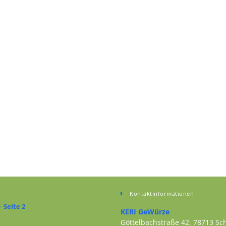
Kontaktinformationen
>
Seite 2
KERI GeWürze
Göttelbachstraße 42, 78713 S