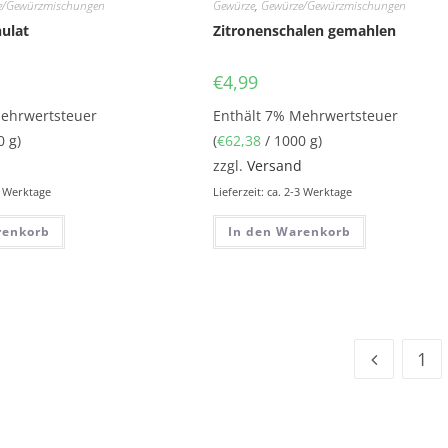
e/Gewürzmischungen
Gewürze
,
Gewürze/Gewürzmischungen
ulat
Zitronenschalen gemahlen
€
4,99
Mehrwertsteuer
Enthält 7% Mehrwertsteuer
0 g)
(
€
62,38
/ 1000 g)
d
zzgl.
Versand
-3 Werktage
Lieferzeit: ca. 2-3 Werktage
renkorb
In den Warenkorb
1