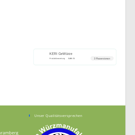
KERI GeWürze
3 Rezensionen
Produktbewertung
5.00 / 5
Unser Qualitätsversprechen
chramberg