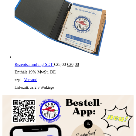
Ursprünglicher Preis war: €25,00
Aktueller Preis ist: €20,00.
Rezeptsammlung SET
€
25,00
€
20,00
Enthält 19% MwSt. DE
zzgl.
Versand
Lieferzeit: ca. 2-3 Werktage