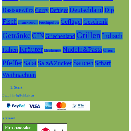
Deutschland
Basisgewürz
Dip
Curry
Deftiges
Fisch
Geflügel
Geschenk
Frankreich
Fruchtpulver
Grillen
Getränke
GIN
Indisch
Griechenland
Kräuter
Nudeln&Pasta
Italien
Orient
Mexikanisch
Pfeffer
Saucen
Salat
Salz&Zucker
Scharf
Weihnachten
Start
Bezahlmöglichkeiten
Versand