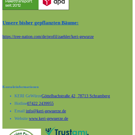
Unsere bisher gepflanzten Bäume:
https://tree-nation.com/de/profil/zaehler/keri-gewurze
Kontaktinformationen
Opens in a new
KERI GeWürze
Göttelbachstraße 42, 78713 Schramberg
Opens in your application
Hotline
07422 2439955
Opens in your application
Email:
info@keri-gewuerze.de
Opens in a new tab
Website:
www.keri-gewuerze.de