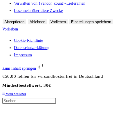
Verwalten von {vendor_count}-Lieferanten
Lese mehr über diese Zwecke
Akzeptieren
Ablehnen
Vorlieben
Einstellungen speichern
Vorlieben
Cookie-Richtlinie
Datenschutzerklärung
Impressum
Zum Inhalt springen
Zum Inhalt springen
€
50,00
fehlen bis versandkostenfrei in Deutschland
Mindestbestellwert: 30€
Menü
Schließen
Diese Website durchsuchen
Press Escape to close the search panel.