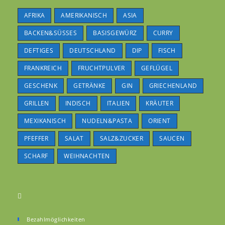
AFRIKA
AMERIKANISCH
ASIA
BACKEN&SÜSSES
BASISGEWÜRZ
CURRY
DEFTIGES
DEUTSCHLAND
DIP
FISCH
FRANKREICH
FRUCHTPULVER
GEFLÜGEL
GESCHENK
GETRÄNKE
GIN
GRIECHENLAND
GRILLEN
INDISCH
ITALIEN
KRÄUTER
MEXIKANISCH
NUDELN&PASTA
ORIENT
PFEFFER
SALAT
SALZ&ZUCKER
SAUCEN
SCHARF
WEIHNACHTEN
Bezahlmöglichkeiten