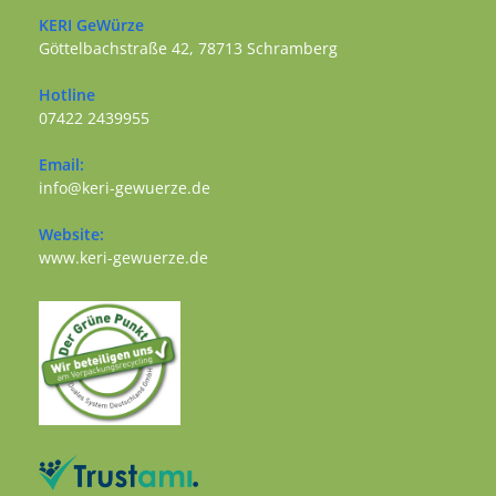
KERI GeWürze
Göttelbachstraße 42, 78713 Schramberg
Opens in a new tab
Hotline
07422 2439955
Opens in your application
Email:
Opens in your application
info@keri-gewuerze.de
Website:
Opens in a new tab
www.keri-gewuerze.de