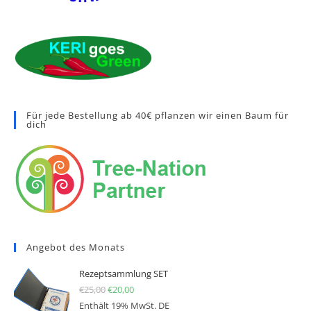
Für jede Bestellung ab 40€ pflanzen wir einen Baum für
dich
Angebot des Monats
Rezeptsammlung SET
€
25,00
Ursprünglicher Preis war: €25,00
€
20,00
Aktueller Preis ist: €20,00.
Enthält 19% MwSt. DE