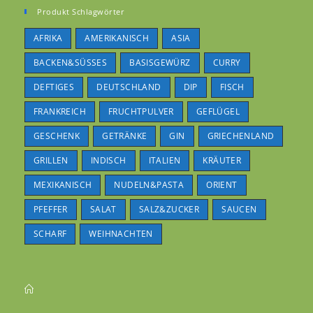
Produkt Schlagwörter
AFRIKA
AMERIKANISCH
ASIA
BACKEN&SÜSSES
BASISGEWÜRZ
CURRY
DEFTIGES
DEUTSCHLAND
DIP
FISCH
FRANKREICH
FRUCHTPULVER
GEFLÜGEL
GESCHENK
GETRÄNKE
GIN
GRIECHENLAND
GRILLEN
INDISCH
ITALIEN
KRÄUTER
MEXIKANISCH
NUDELN&PASTA
ORIENT
PFEFFER
SALAT
SALZ&ZUCKER
SAUCEN
SCHARF
WEIHNACHTEN