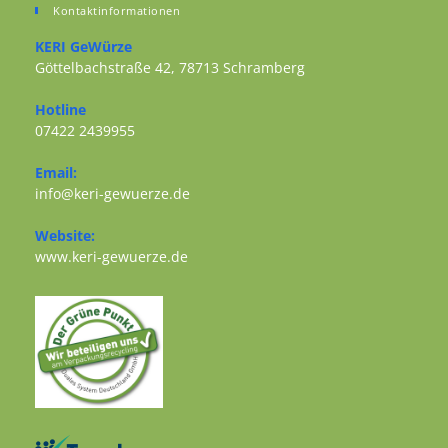
Kontaktinformationen
KERI GeWürze
Göttelbachstraße 42, 78713 Schramberg
Opens in a new tab
Hotline
07422 2439955
Opens in your application
Email:
Opens in your application
info@keri-gewuerze.de
Website:
Opens in a new tab
www.keri-gewuerze.de