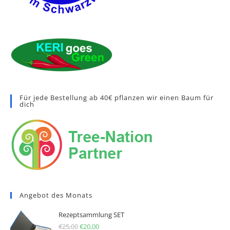
Für jede Bestellung ab 40€ pflanzen wir einen Baum für
dich
Angebot des Monats
Rezeptsammlung SET
€
25,00
Ursprünglicher Preis war: €25,00
€
20,00
Aktueller Preis ist: €20,00.