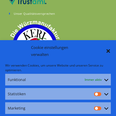
Unser Qualitätsversprechen
Cookie einstellungen
verwalten
Wir verwenden Cookies, um unsere Website und unseren Service zu
optimieren.
Funktional
Immer aktiv
RSS – Beiträge
Folge uns:
Statistiken
Statisti
Facebook
Pinterest
Instagram
YouTube
TikTok
Marketing
Marketi