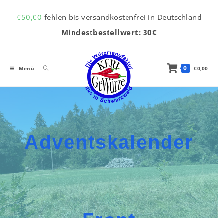
Inhalt
Zum Inhalt springen
springen
€
50,00
fehlen bis versandkostenfrei in Deutschland
Mindestbestellwert: 30€
0
Menü
€
0,00
Adventskalender