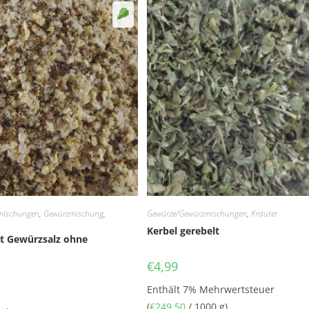
Sellerie
mischungen
,
Gewürzmischung
,
Gewürze/Gewürzmischungen
,
Kräuter
Kerbel gerebelt
at Gewürzsalz ohne
€
4,99
Enthält 7% Mehrwertsteuer
(
€
249,50
/ 1000 g)