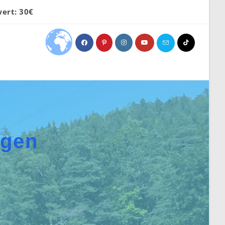
ert: 30€
ngen