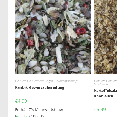
Gewürze/Gewürzmischungen
,
Gewürzmischung
Gewürze/Gewürz
Salz/Zucker
Karibik Gewürzzubereitung
Kartoffelsal
Knoblauch
€
4,99
€
5,99
Enthält 7% Mehrwertsteuer
(
€
83,17
/ 1000 g)