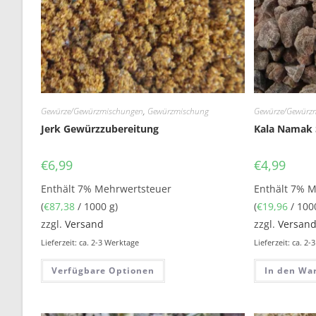
Gewürze/Gewürzmischungen
,
Gewürzmischung
Gewürze/Gewürz
Jerk Gewürzzubereitung
Kala Namak S
€
6,99
€
4,99
Enthält 7% Mehrwertsteuer
Enthält 7% 
(
€
87,38
/ 1000 g)
(
€
19,96
/ 100
zzgl.
Versand
zzgl.
Versan
Lieferzeit: ca. 2-3 Werktage
Lieferzeit: ca. 2
Verfügbare Optionen
In den Wa