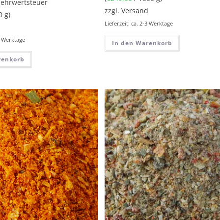
Mehrwertsteuer
zzgl.
Versand
0 g)
Lieferzeit: ca. 2-3 Werktage
d
-3 Werktage
In den Warenkorb
renkorb