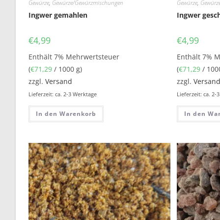
Gewürze
,
Gewürze/Gewürzmischungen
Gewürze
,
Gewürz
Ingwer gemahlen
Ingwer gesc
€
4,99
€
4,99
Enthält 7% Mehrwertsteuer
Enthält 7% 
(
€
71,29
/ 1000 g)
(
€
71,29
/ 100
zzgl.
Versand
zzgl.
Versan
Lieferzeit: ca. 2-3 Werktage
Lieferzeit: ca. 2
In den Warenkorb
In den Wa