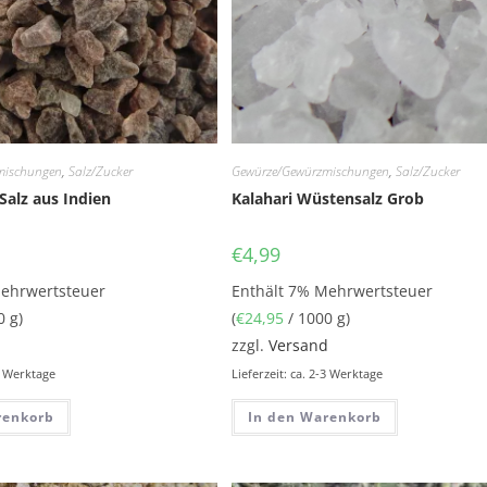
mischungen
,
Salz/Zucker
Gewürze/Gewürzmischungen
,
Salz/Zucker
alz aus Indien
Kalahari Wüstensalz Grob
€
4,99
Mehrwertsteuer
Enthält 7% Mehrwertsteuer
0 g)
(
€
24,95
/ 1000 g)
d
zzgl.
Versand
-3 Werktage
Lieferzeit: ca. 2-3 Werktage
renkorb
In den Warenkorb