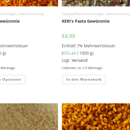
mischungen
,
Gewürzmischung
Gewürze/Gewürzmischungen
,
Gewürzmischun
Gewürzmix
KERI’s Pasta Gewürzmix
€
4,99
Mehrwertsteuer
Enthält 7% Mehrwertsteuer
0 g)
(
€
55,44
/ 1000 g)
d
zzgl.
Versand
-3 Werktage
Lieferzeit: ca. 2-3 Werktage
e Optionen
In den Warenkorb