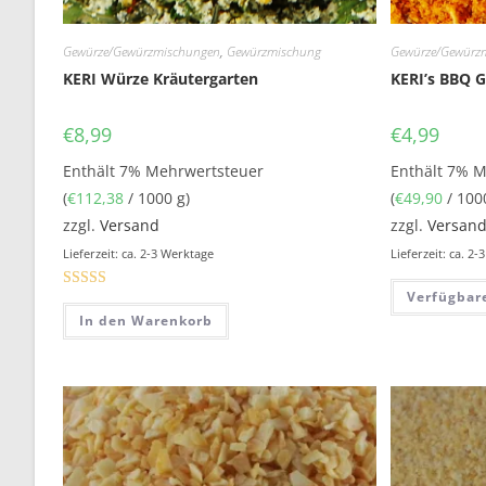
Gewürze/Gewürzmischungen
,
Gewürzmischung
Gewürze/Gewürz
KERI Würze Kräutergarten
KERI’s BBQ 
€
8,99
€
4,99
Enthält 7% Mehrwertsteuer
Enthält 7% 
(
€
112,38
/ 1000 g)
(
€
49,90
/ 100
zzgl.
Versand
zzgl.
Versan
Lieferzeit: ca. 2-3 Werktage
Lieferzeit: ca. 2
Verfügbar
Bewertet mit
In den Warenkorb
5.00
von 5