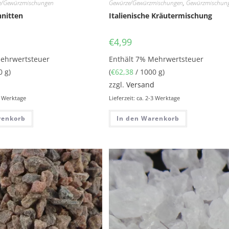
e/Gewürzmischungen
Gewürze/Gewürzmischungen
,
Gewürzmischun
hnitten
Italienische Kräutermischung
€
4,99
Mehrwertsteuer
Enthält 7% Mehrwertsteuer
0 g)
(
€
62,38
/ 1000 g)
d
zzgl.
Versand
-3 Werktage
Lieferzeit: ca. 2-3 Werktage
renkorb
In den Warenkorb