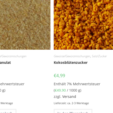
e/Gewürzmischungen
Gewürze/Gewürzmischungen
,
Salz/Zucker
anulat
Kokosblütenzucker
€
4,99
Mehrwertsteuer
Enthält 7% Mehrwertsteuer
0 g)
(
€
49,90
/ 1000 g)
d
zzgl.
Versand
-3 Werktage
Lieferzeit: ca. 2-3 Werktage