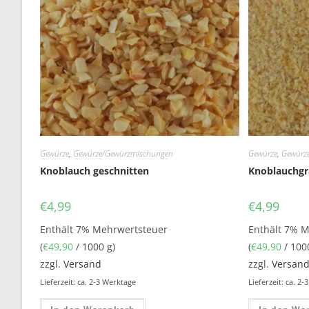
Gewürze
,
Gewürze/Gewürzmischungen
Gewürze
,
Gewürz
Knoblauch geschnitten
Knoblauchgr
€
4,99
€
4,99
Enthält 7% Mehrwertsteuer
Enthält 7% 
(
€
49,90
/ 1000 g)
(
€
49,90
/ 100
zzgl.
Versand
zzgl.
Versan
Lieferzeit: ca. 2-3 Werktage
Lieferzeit: ca. 2