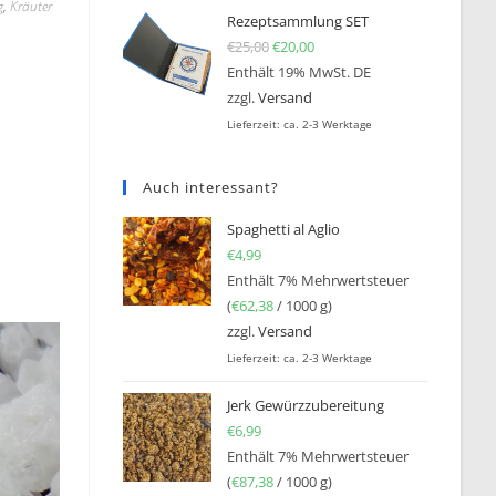
g
,
Kräuter
Rezeptsammlung SET
€
25,00
Ursprünglicher Preis war: €25
€
20,00
Aktueller Preis ist: €20,0
Enthält 19% MwSt. DE
zzgl.
Versand
Lieferzeit: ca. 2-3 Werktage
Auch interessant?
Spaghetti al Aglio
€
4,99
Enthält 7% Mehrwertsteuer
(
€
62,38
/ 1000 g)
zzgl.
Versand
Lieferzeit: ca. 2-3 Werktage
Jerk Gewürzzubereitung
€
6,99
Enthält 7% Mehrwertsteuer
(
€
87,38
/ 1000 g)